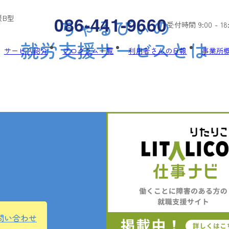
086-441-9660
援B型
ちゃるびぃの
受付時間 9:00 - 18
就労支援サービスとは
サービス紹介
プログラム一覧
利用者さんの日報
事業所
問い合わせ