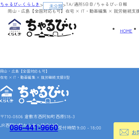
>
>
ちゃるびぃくらしき
TA/通所5日目/ちゃるびぃ日報
未分類
岡山・広島【全国対応も可】
在宅 × IT・動画編集 × 就労継続支
HOME
岡山・広島【全国対応も可】
在宅 × IT・動画編集 × 就労継続支援B型
〒710-0806 倉敷市西阿知町西原518-3
086-441-9660
JR西阿知駅から北へ徒歩10分
受付時間 9:00 - 18:00
お