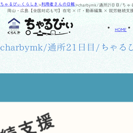
>
>
ちゃるびぃくらしき
利用者さんの日報
charbymk/通所21日目/ち
岡山・広島【全国対応も可】
在宅 × IT・動画編集 × 就労継続支
HOME
charbymk/通所21日目/ちゃ