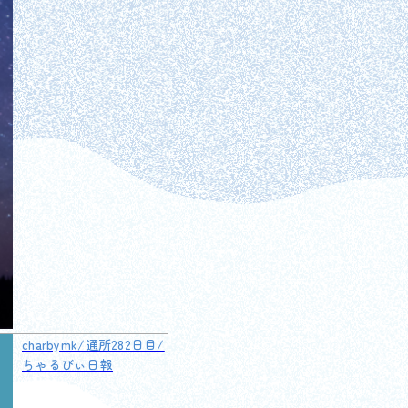
charbymk/通所282日目/
ちゃるびぃ日報