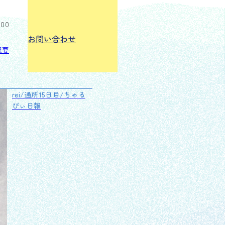
:00
お問い合わせ
概要
rei/通所15日目/ちゃる
びぃ日報