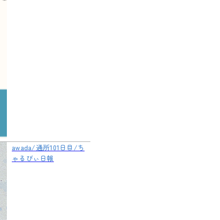
awada/通所101日目/ち
ゃるびぃ日報