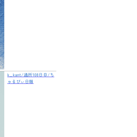
k_kant/通所108日目/ち
ゃるびぃ日報