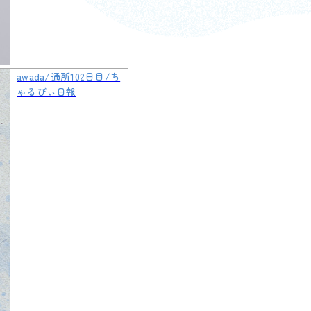
awada/通所102日目/ち
ゃるびぃ日報