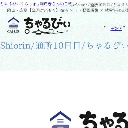
>
>
ちゃるびぃくらしき
利用者さんの日報
Shiorin/通所10日目/ちゃ
岡山・広島【全国対応も可】
在宅 × IT・動画編集 × 就労継続支
HOME
Shiorin/通所10日目/ちゃるび