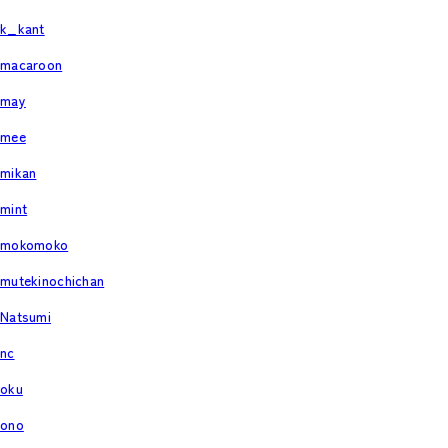
k_kant
macaroon
may
mee
mikan
mint
mokomoko
mutekinochichan
Natsumi
nc
oku
ono