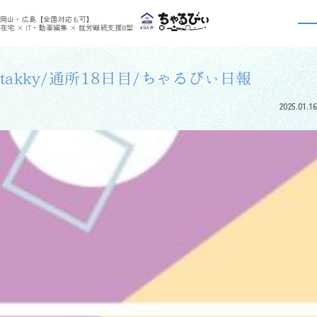
>
>
ちゃるびぃくらしき
利用者さんの日報
takky/通所18日目/ちゃるびぃ日報
岡山・広島【全国対応も可】
利用者さんの日報
在宅 × IT・動画編集 × 就労継続支援B型
takky/通所18日目/ちゃるびぃ日報
2025.01.16