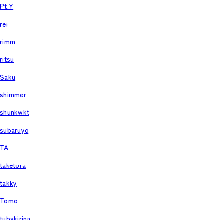
Pt.Y
rei
rimm
ritsu
Saku
shimmer
shunkwkt
subaruyo
TA
taketora
takky
Tomo
tubakirinn