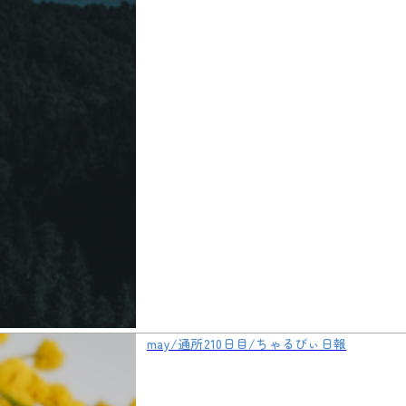
may/通所210日目/ちゃるびぃ日報