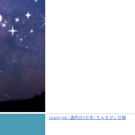
charbymk/通所283日目/ちゃるびぃ日報