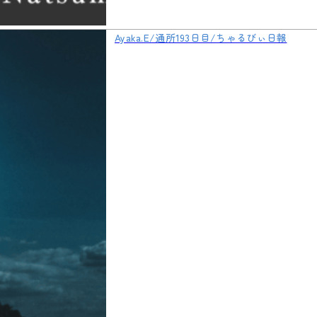
Ayaka.E/通所193日目/ちゃるびぃ日報