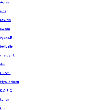
Agree
aina
atsushi
awada
Ayaka.E
bellbelle
charbymk
dm
Gucchi
Hiyokocharu
K.O.Z.O
kanon
kiri