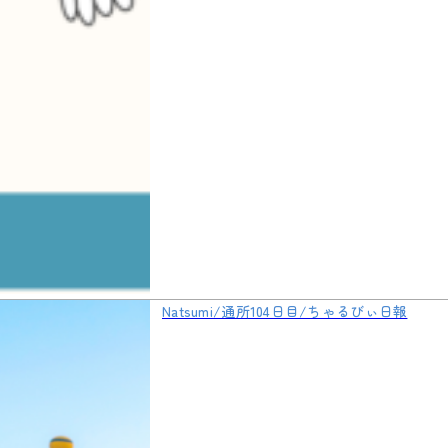
Natsumi/通所104日目/ちゃるびぃ日報