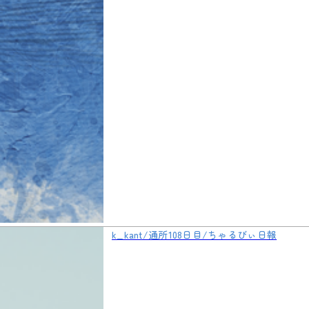
k_kant/通所108日目/ちゃるびぃ日報