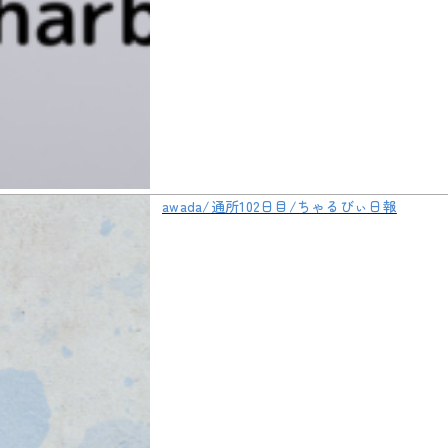
awada/通所102日目/ちゃるびぃ日報