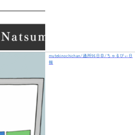
mutekinochichan/通所96日目/ちゃるびぃ日
報