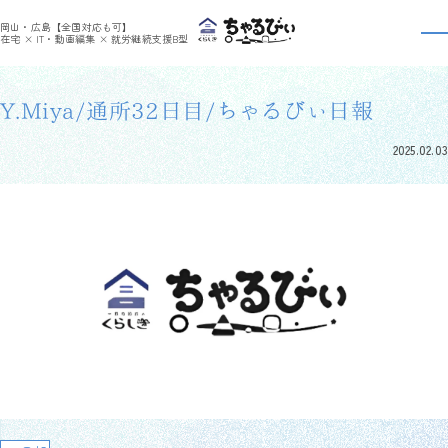
>
>
ちゃるびぃくらしき
利用者さんの日報
Y.Miya/通所32日目/ちゃるびぃ日報
岡山・広島【全国対応も可】
利用者さんの日報
在宅 × IT・動画編集 × 就労継続支援B型
Y.Miya/通所32日目/ちゃるびぃ日報
2025.02.03