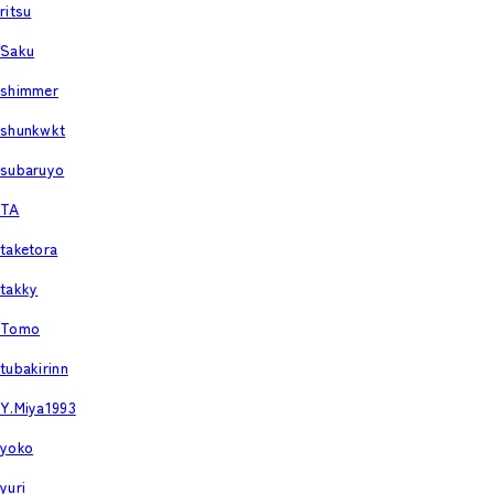
ritsu
Saku
shimmer
shunkwkt
subaruyo
TA
taketora
takky
Tomo
tubakirinn
Y.Miya1993
yoko
yuri