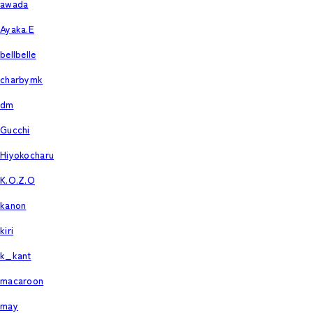
awada
Ayaka.E
bellbelle
charbymk
dm
Gucchi
Hiyokocharu
K.O.Z.O
kanon
kiri
k_kant
macaroon
may