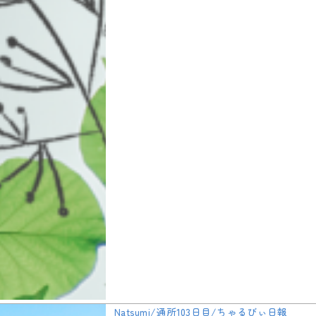
Natsumi/通所103日目/ちゃるびぃ日報