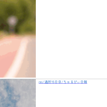
rei/通所15日目/ちゃるびぃ日報