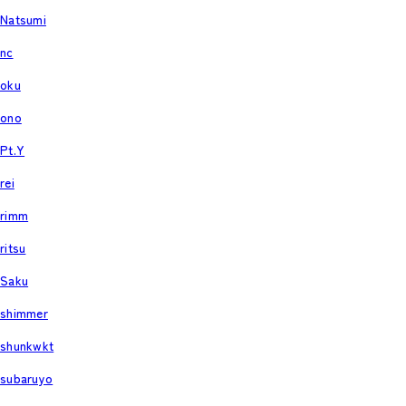
Natsumi
nc
oku
ono
Pt.Y
rei
rimm
ritsu
Saku
shimmer
shunkwkt
subaruyo