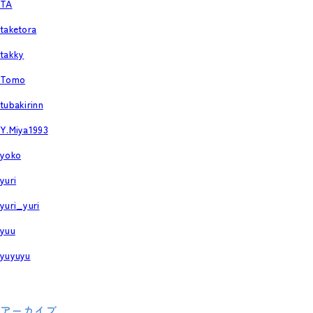
TA
taketora
takky
Tomo
tubakirinn
Y.Miya1993
yoko
yuri
yuri_yuri
yuu
yuyuyu
アーカイブ