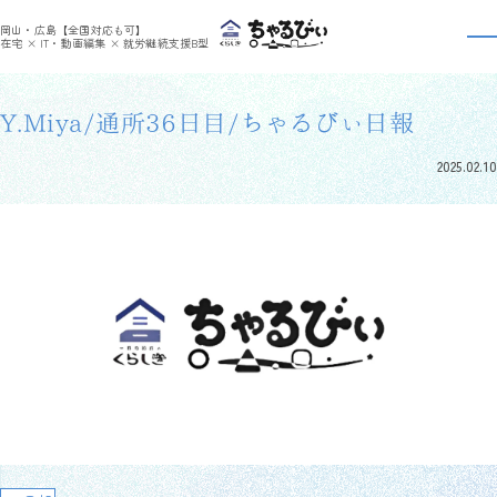
>
>
ちゃるびぃくらしき
利用者さんの日報
Y.Miya/通所36日目/ちゃるびぃ日報
岡山・広島【全国対応も可】
利用者さんの日報
在宅 × IT・動画編集 × 就労継続支援B型
Y.Miya/通所36日目/ちゃるびぃ日報
2025.02.10