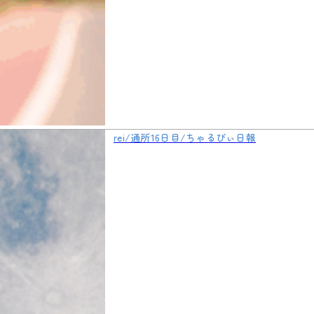
rei/通所16日目/ちゃるびぃ日報