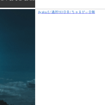
Ayaka.E/通所193日目/ちゃるびぃ日報