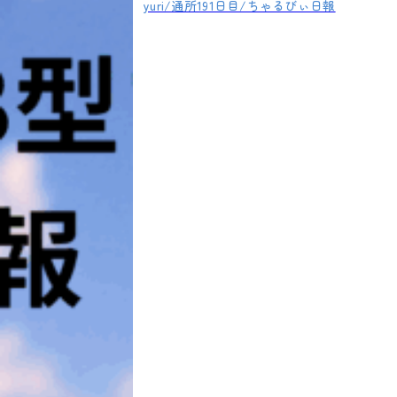
yuri/通所191日目/ちゃるびぃ日報