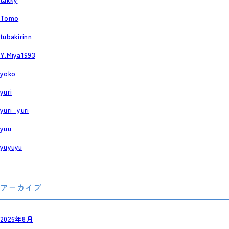
Tomo
tubakirinn
Y.Miya1993
yoko
yuri
yuri_yuri
yuu
yuyuyu
アーカイブ
2026年8月