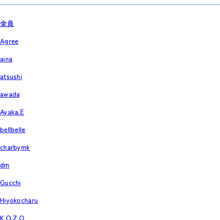
全員
Agree
aina
atsushi
awada
Ayaka.E
bellbelle
charbymk
dm
Gucchi
Hiyokocharu
K.O.Z.O