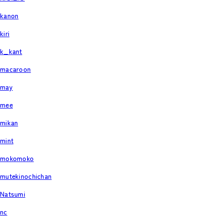
kanon
kiri
k_kant
macaroon
may
mee
mikan
mint
mokomoko
mutekinochichan
Natsumi
nc