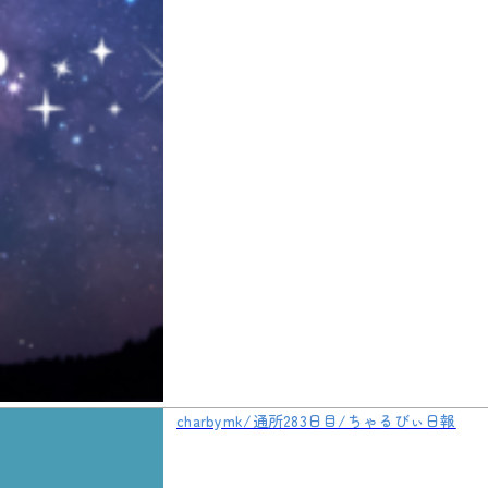
charbymk/通所283日目/ちゃるびぃ日報