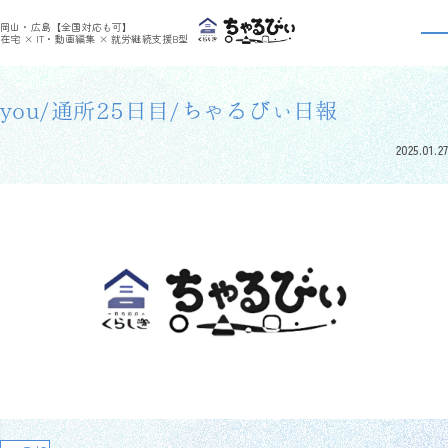
>
>
ちゃるびぃくらしき
利用者さんの日報
you/通所25日目/ちゃるびぃ日報
岡山・広島【全国対応も可】
利用者さんの日報
在宅 × IT・動画編集 × 就労継続支援B型
you/通所25日目/ちゃるびぃ日報
2025.01.27