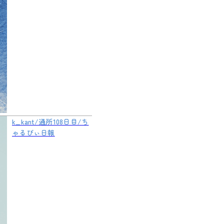
k_kant/通所108日目/ち
ゃるびぃ日報