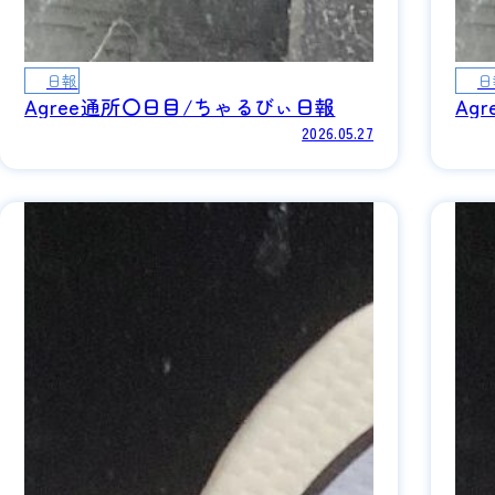
日報
日
Agree通所〇日目/ちゃるびぃ日報
Ag
2026.05.27