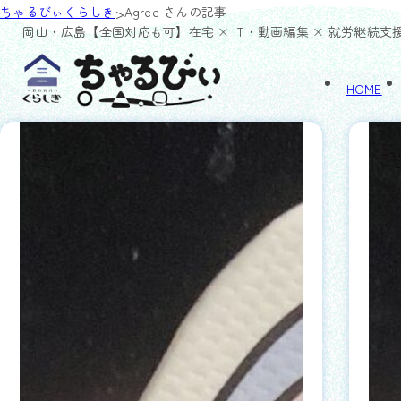
>
ちゃるびぃくらしき
Agree さんの記事
岡山・広島【全国対応も可】
在宅 × IT・動画編集 × 就労継続支
HOME