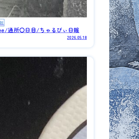
報
ree/通所〇日目/ちゃるびぃ日報
2026.05.18