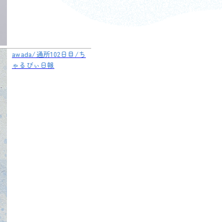
awada/通所102日目/ち
ゃるびぃ日報