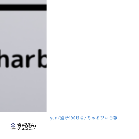
yuri/通所190日目/ちゃるびぃ日報