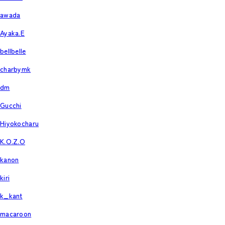
awada
Ayaka.E
bellbelle
charbymk
dm
Gucchi
Hiyokocharu
K.O.Z.O
kanon
kiri
k_kant
macaroon