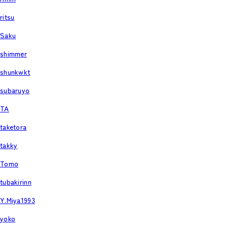
ritsu
Saku
shimmer
shunkwkt
subaruyo
TA
taketora
takky
Tomo
tubakirinn
Y.Miya1993
yoko