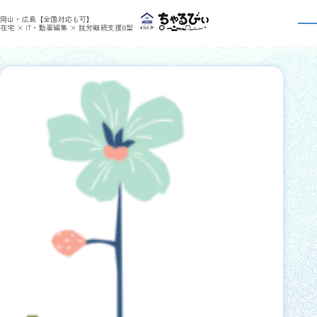
>
ちゃるびぃくらしき
mint さんの記事
岡山・広島【全国対応も可】
mintさんの
日報一覧
在宅 × IT・動画編集 × 就労継続支援B型