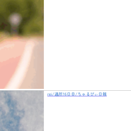
rei/通所16日目/ちゃるびぃ日報