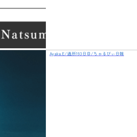
Ayaka.E/通所193日目/ちゃるびぃ日報