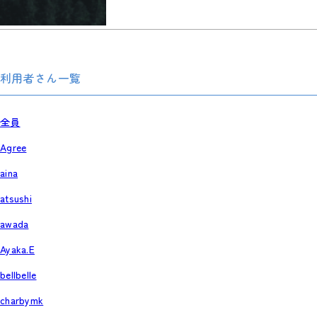
利用者さん一覧
全員
Agree
aina
atsushi
awada
Ayaka.E
bellbelle
charbymk