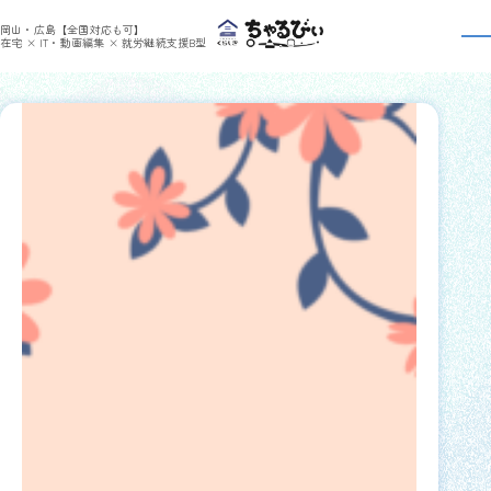
>
ちゃるびぃくらしき
rimm さんの記事
岡山・広島【全国対応も可】
rimmさんの
日報一覧
在宅 × IT・動画編集 × 就労継続支援B型