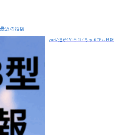
最近の投稿
yuri/通所191日目/ちゃるびぃ日報