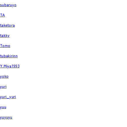
subaruyo
TA
taketora
takky
Tomo
tubakirinn
Y.Miya1993
yoko
yuri
yuri_yuri
yuu
yuyuyu