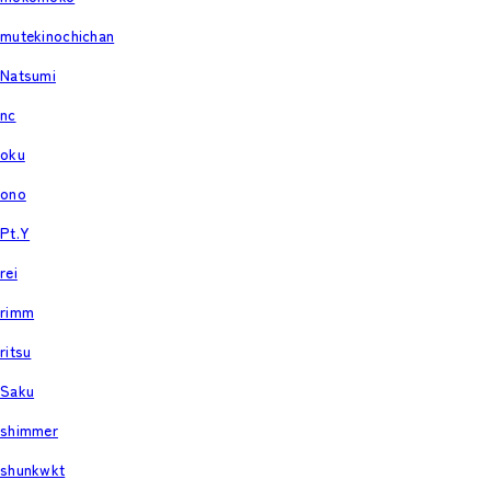
mutekinochichan
Natsumi
nc
oku
ono
Pt.Y
rei
rimm
ritsu
Saku
shimmer
shunkwkt