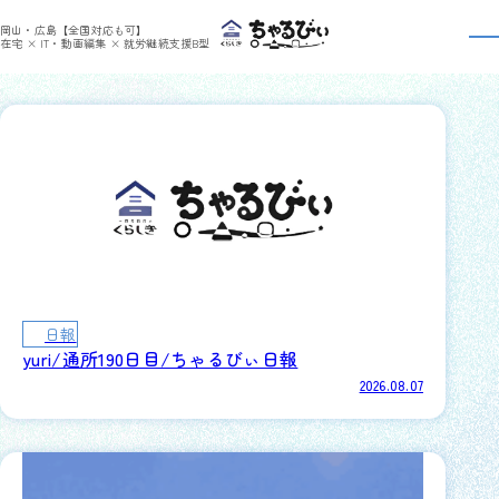
>
ちゃるびぃくらしき
yuri さんの記事
岡山・広島【全国対応も可】
yuriさんの
日報一覧
在宅 × IT・動画編集 × 就労継続支援B型
日報
yuri/通所190日目/ちゃるびぃ日報
2026.08.07