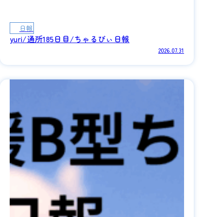
日報
yuri/通所185日目/ちゃるびぃ日報
2026.07.31