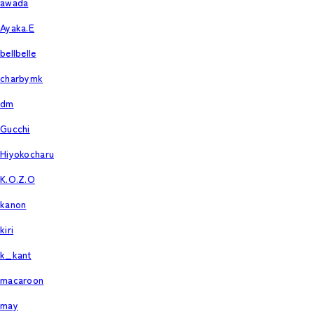
awada
Ayaka.E
bellbelle
charbymk
dm
Gucchi
Hiyokocharu
K.O.Z.O
kanon
kiri
k_kant
macaroon
may