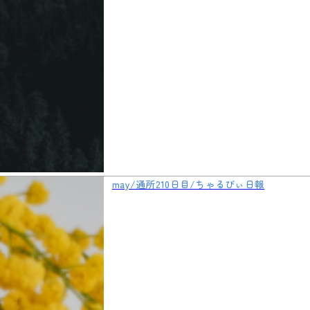
may/通所210日目/ちゃるびぃ日報