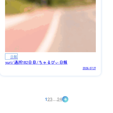
日報
yuri/通所182日目/ちゃるびぃ日報
2026.07.27
1
2
3
…
24