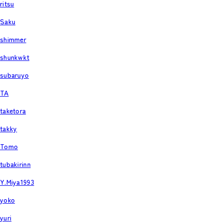
ritsu
Saku
shimmer
shunkwkt
subaruyo
TA
taketora
takky
Tomo
tubakirinn
Y.Miya1993
yoko
yuri