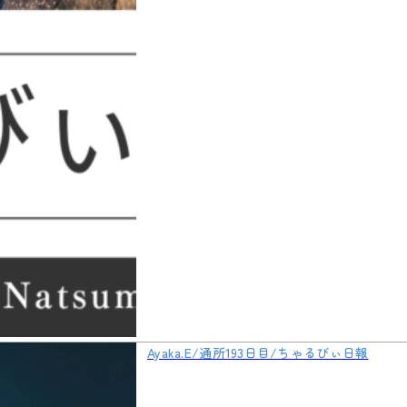
Ayaka.E/通所193日目/ちゃるびぃ日報