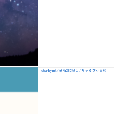
charbymk/通所283日目/ちゃるびぃ日報