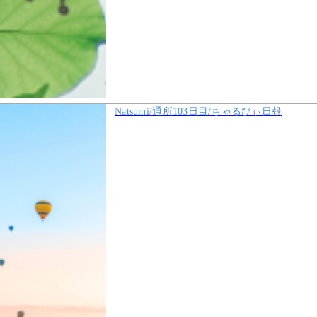
Natsumi/通所103日目/ちゃるびぃ日報