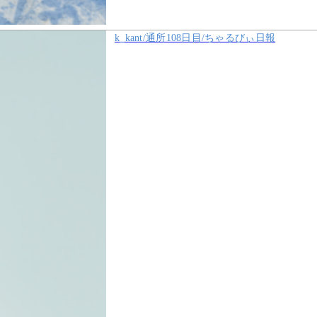
k_kant/通所108日目/ちゃるびぃ日報