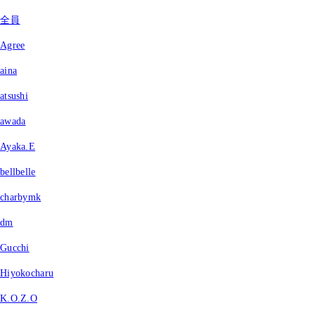
全員
Agree
aina
atsushi
awada
Ayaka.E
bellbelle
charbymk
dm
Gucchi
Hiyokocharu
K.O.Z.O