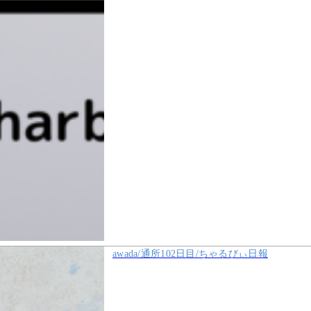
awada/通所102日目/ちゃるびぃ日報