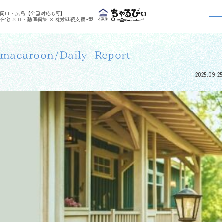
>
>
ちゃるびぃくらしき
利用者さんの日報
macaroon/Daily Report
岡山・広島【全国対応も可】
利用者さんの日報
在宅 × IT・動画編集 × 就労継続支援B型
macaroon/Daily Report
2025.09.25