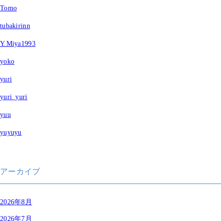
Tomo
tubakirinn
Y.Miya1993
yoko
yuri
yuri_yuri
yuu
yuyuyu
アーカイブ
2026年8月
2026年7月