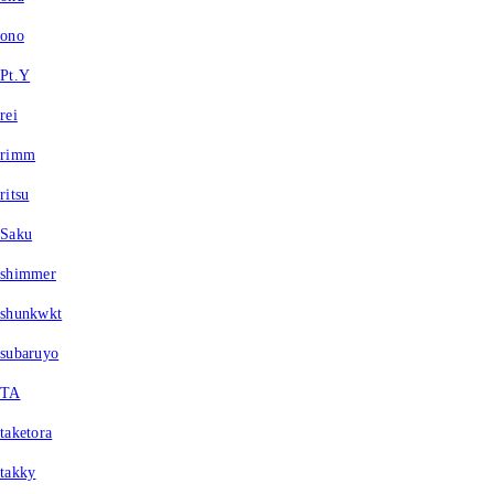
ono
Pt.Y
rei
rimm
ritsu
Saku
shimmer
shunkwkt
subaruyo
TA
taketora
takky