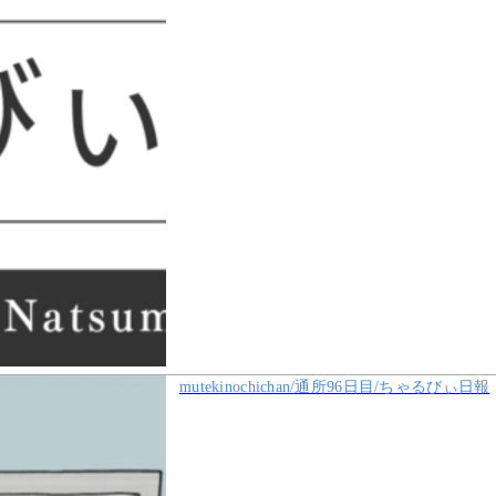
mutekinochichan/通所96日目/ちゃるびぃ日報