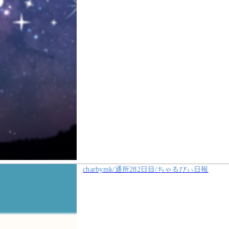
charbymk/通所282日目/ちゃるびぃ日報