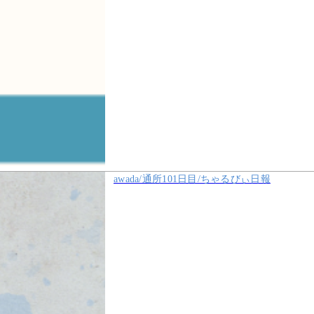
awada/通所101日目/ちゃるびぃ日報