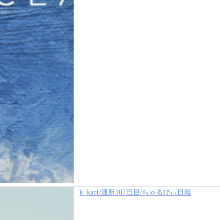
k_kant/通所107日目/ちゃるびぃ日報