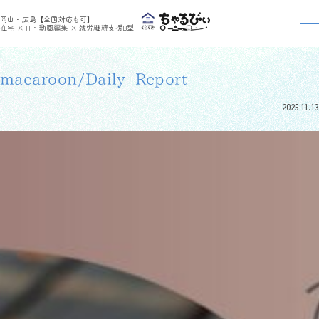
>
>
ちゃるびぃくらしき
利用者さんの日報
macaroon/Daily Report
岡山・広島【全国対応も可】
利用者さんの日報
在宅 × IT・動画編集 × 就労継続支援B型
macaroon/Daily Report
2025.11.13