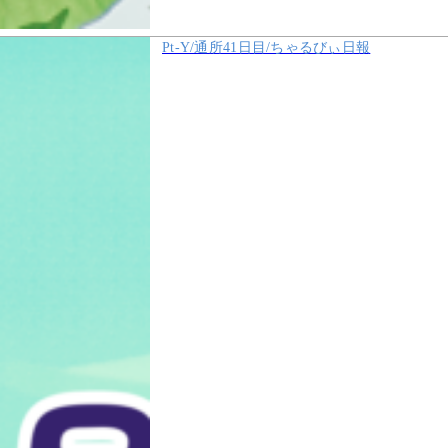
Pt-Y/通所41日目/ちゃるびぃ日報