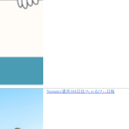
Natsumi/通所104日目/ちゃるびぃ日報