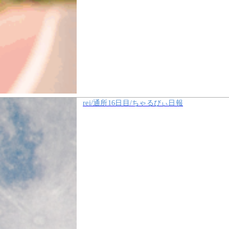
rei/通所16日目/ちゃるびぃ日報