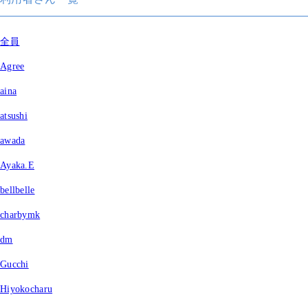
全員
Agree
aina
atsushi
awada
Ayaka.E
bellbelle
charbymk
dm
Gucchi
Hiyokocharu