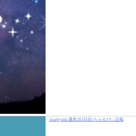
charbymk/通所283日目/ちゃるびぃ日報