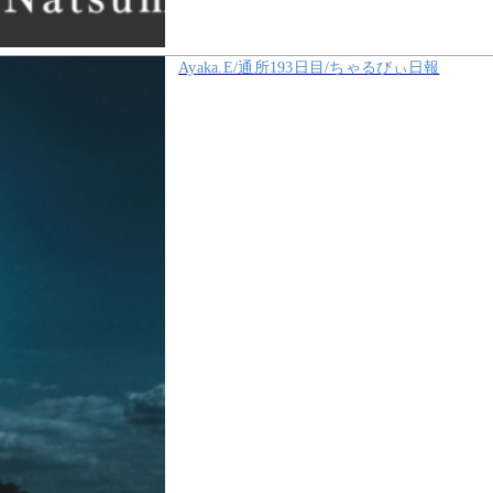
Ayaka.E/通所193日目/ちゃるびぃ日報