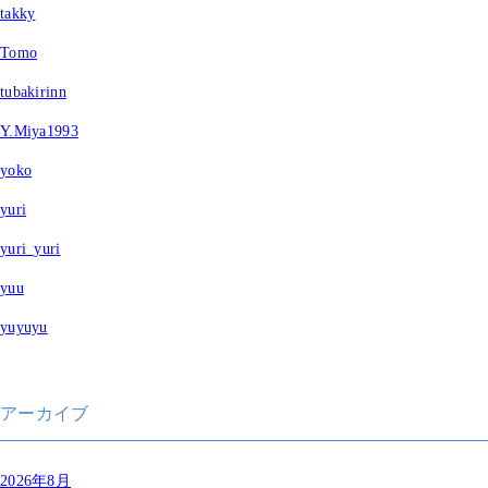
takky
Tomo
tubakirinn
Y.Miya1993
yoko
yuri
yuri_yuri
yuu
yuyuyu
アーカイブ
2026年8月