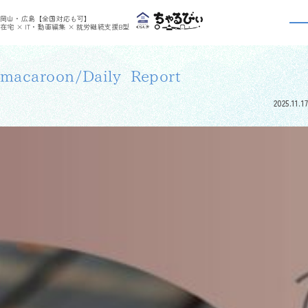
>
>
ちゃるびぃくらしき
利用者さんの日報
macaroon/Daily Report
岡山・広島【全国対応も可】
利用者さんの日報
在宅 × IT・動画編集 × 就労継続支援B型
macaroon/Daily Report
2025.11.17