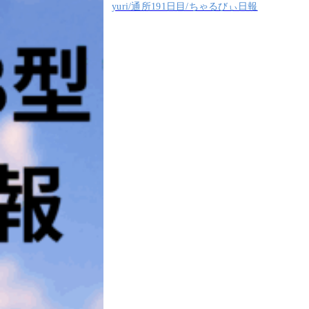
yuri/通所191日目/ちゃるびぃ日報