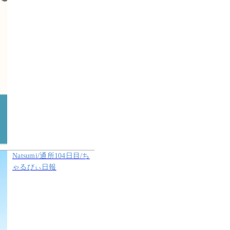
Natsumi/通所104日目/ち
ゃるびぃ日報