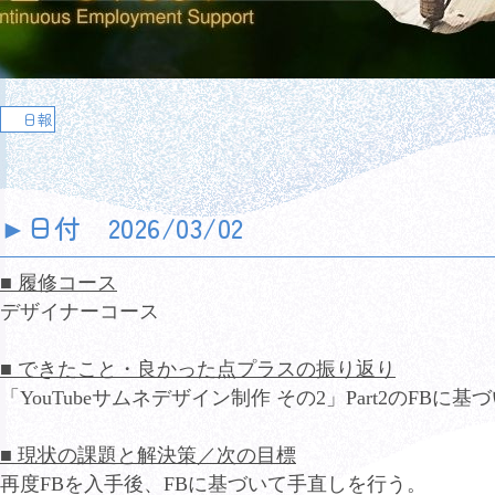
日報
►
日付 2026/03/02
■ 履修コース
デザイナーコース
■ できたこと・良かった点プラスの振り返り
「YouTubeサムネデザイン制作 その2」Part2のFB
■ 現状の課題と解決策／次の目標
再度FBを入手後、FBに基づいて手直しを行う。