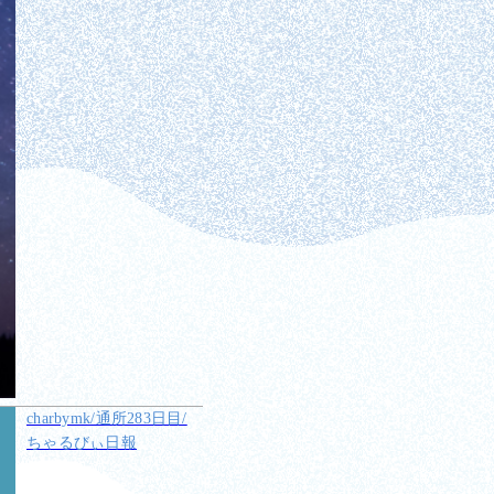
charbymk/通所283日目/
ちゃるびぃ日報