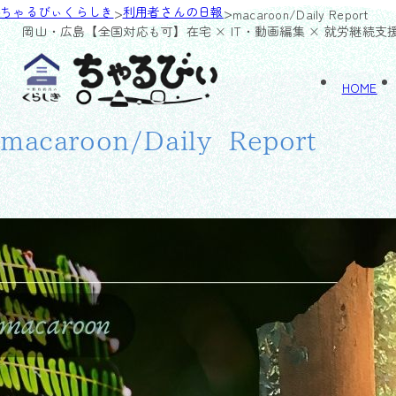
>
>
ちゃるびぃくらしき
利用者さんの日報
macaroon/Daily Report
岡山・広島【全国対応も可】
在宅 × IT・動画編集 × 就労継続支
HOME
macaroon/Daily Report