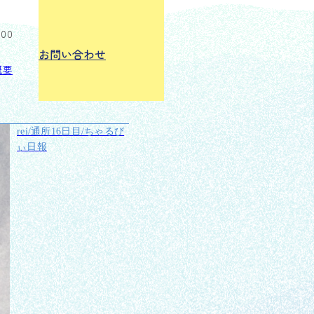
:00
お問い合わせ
概要
rei/通所16日目/ちゃるび
ぃ日報