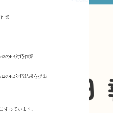
応作業
art2のFB対応作業
Part2のFB対応結果を提出
ぶ手こずっています。