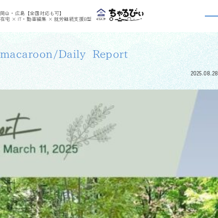
>
>
ちゃるびぃくらしき
利用者さんの日報
macaroon/Daily Report
岡山・広島【全国対応も可】
利用者さんの日報
在宅 × IT・動画編集 × 就労継続支援B型
macaroon/Daily Report
2025.08.28