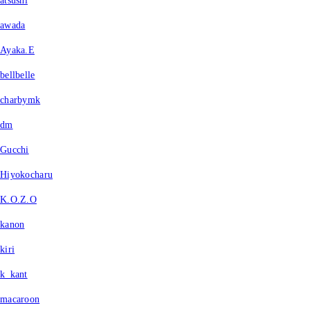
atsushi
awada
Ayaka.E
bellbelle
charbymk
dm
Gucchi
Hiyokocharu
K.O.Z.O
kanon
kiri
k_kant
macaroon