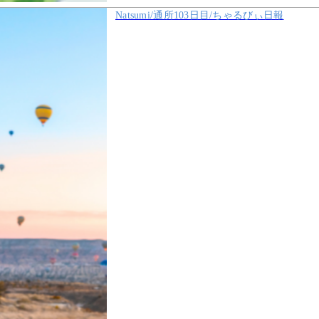
Natsumi/通所103日目/ちゃるびぃ日報