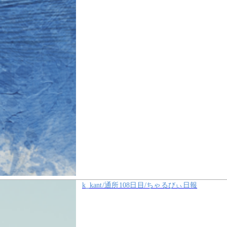
k_kant/通所108日目/ちゃるびぃ日報