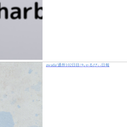
awada/通所102日目/ちゃるびぃ日報