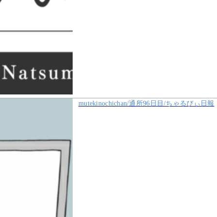
mutekinochichan/通所96日目/ちゃるびぃ日報