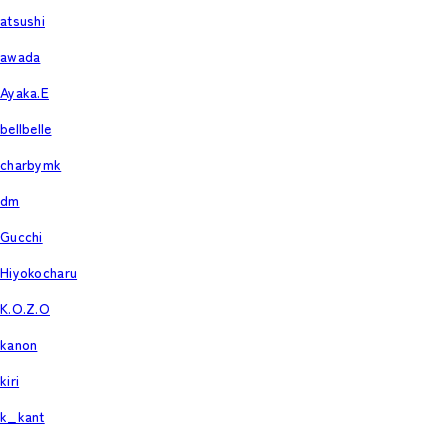
atsushi
awada
Ayaka.E
bellbelle
charbymk
dm
Gucchi
Hiyokocharu
K.O.Z.O
kanon
kiri
k_kant