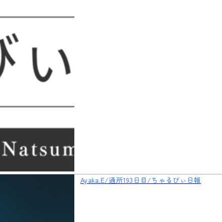
Ayaka.E/通所193日目/ちゃるびぃ日報