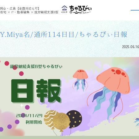
>
>
ちゃるびぃくらしき
利用者さんの日報
Y.Miya名/通所114日目/ちゃるびぃ日報
岡山・広島【全国対応も可】
利用者さんの日報
在宅 × IT・動画編集 × 就労継続支援B型
Y.Miya名/通所114日目/ちゃるびぃ日報
2025.06.16