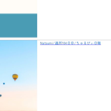
Natsumi/通所104日目/ちゃるびぃ日報