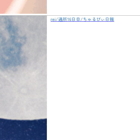
rei/通所16日目/ちゃるびぃ日報