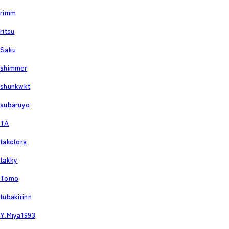
rimm
ritsu
Saku
shimmer
shunkwkt
subaruyo
TA
taketora
takky
Tomo
tubakirinn
Y.Miya1993