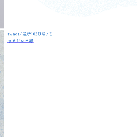
awada/通所102日目/ち
ゃるびぃ日報