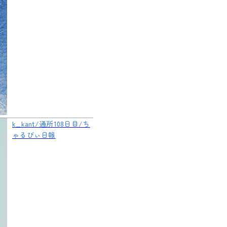
k_kant/通所108日目/ち
ゃるびぃ日報