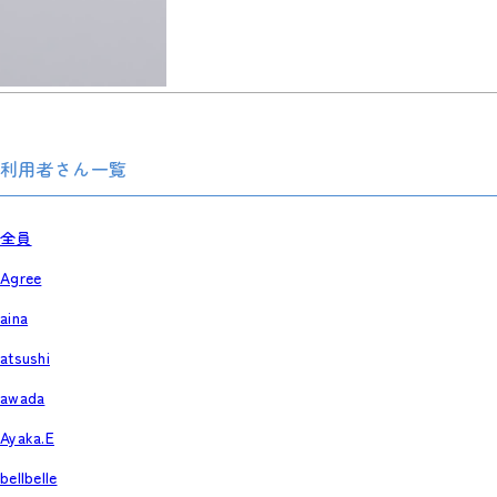
利用者さん一覧
全員
Agree
aina
atsushi
awada
Ayaka.E
bellbelle