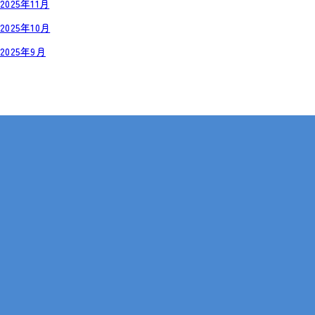
2025年11月
2025年10月
2025年9月
岡山・広島【全国対応も可】
在宅 × IT・動画編集 × 就労継続支援B型
086-441-9660
受付時間 9:00 - 18:00