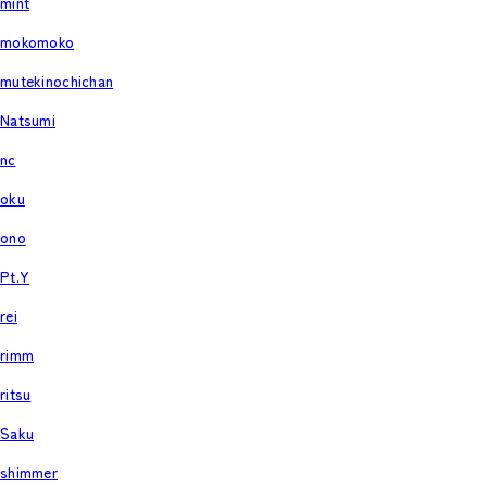
mint
mokomoko
mutekinochichan
Natsumi
nc
oku
ono
Pt.Y
rei
rimm
ritsu
Saku
shimmer