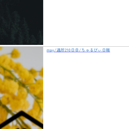
may/通所210日目/ちゃるびぃ日報