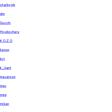
charbymk
dm
Gucchi
Hiyokocharu
K.O.Z.O
kanon
kiri
k_kant
macaroon
may
mee
mikan