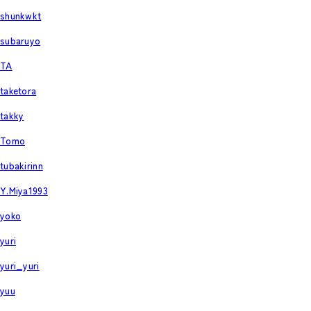
shunkwkt
subaruyo
TA
taketora
takky
Tomo
tubakirinn
Y.Miya1993
yoko
yuri
yuri_yuri
yuu