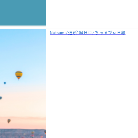
Natsumi/通所104日目/ちゃるびぃ日報