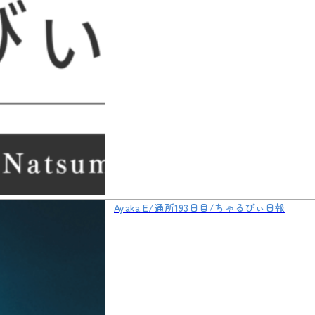
Ayaka.E/通所193日目/ちゃるびぃ日報