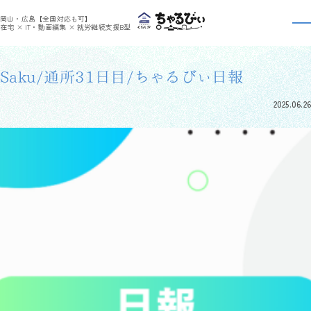
>
>
ちゃるびぃくらしき
利用者さんの日報
Saku/通所31日目/ちゃるびぃ日報
岡山・広島【全国対応も可】
利用者さんの日報
在宅 × IT・動画編集 × 就労継続支援B型
Saku/通所31日目/ちゃるびぃ日報
2025.06.26