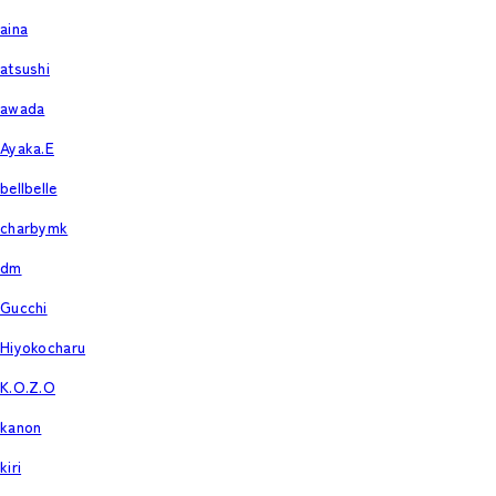
aina
atsushi
awada
Ayaka.E
bellbelle
charbymk
dm
Gucchi
Hiyokocharu
K.O.Z.O
kanon
kiri