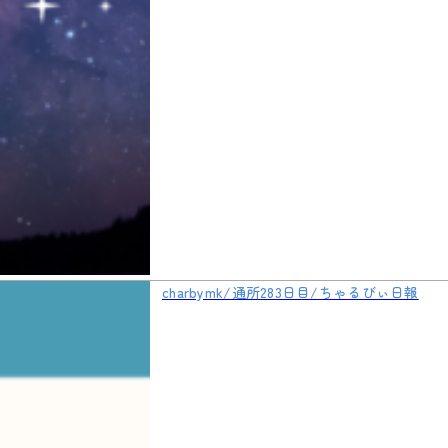
charbymk/通所283日目/ちゃるびぃ日報