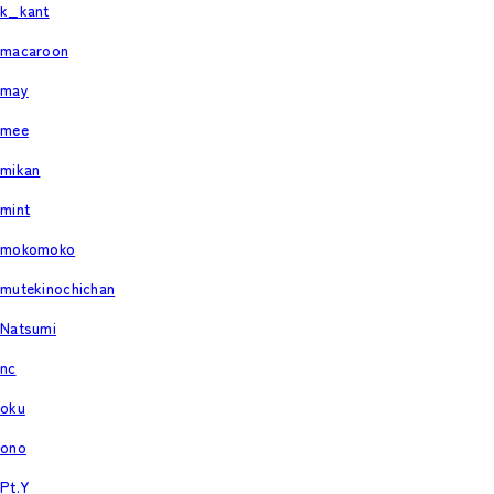
k_kant
macaroon
may
mee
mikan
mint
mokomoko
mutekinochichan
Natsumi
nc
oku
ono
Pt.Y