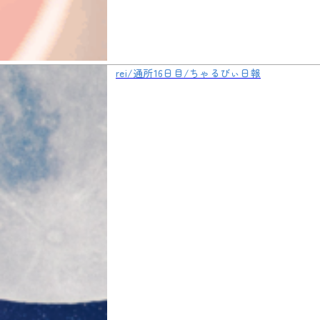
rei/通所16日目/ちゃるびぃ日報