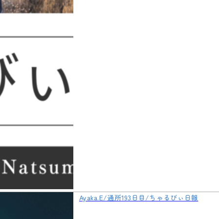
Ayaka.E/通所193日目/ちゃるびぃ日報