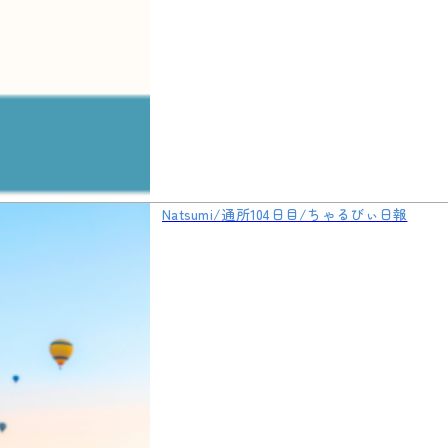
Natsumi/通所104日目/ちゃるびぃ日報