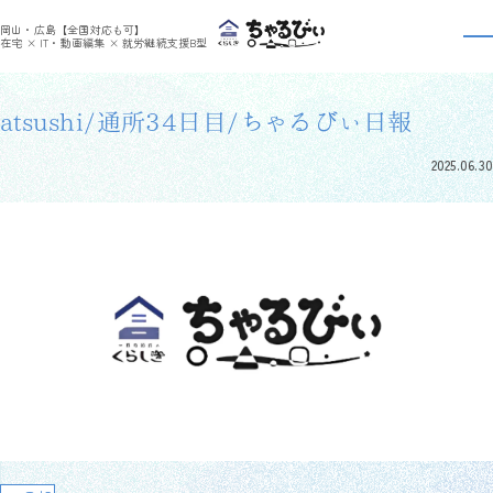
>
>
ちゃるびぃくらしき
利用者さんの日報
atsushi/通所34日目/ちゃるびぃ日報
岡山・広島【全国対応も可】
利用者さんの日報
在宅 × IT・動画編集 × 就労継続支援B型
atsushi/通所34日目/ちゃるびぃ日報
2025.06.30