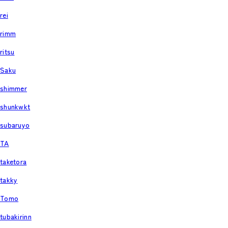
rei
rimm
ritsu
Saku
shimmer
shunkwkt
subaruyo
TA
taketora
takky
Tomo
tubakirinn