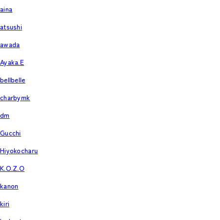
aina
atsushi
awada
Ayaka.E
bellbelle
charbymk
dm
Gucchi
Hiyokocharu
K.O.Z.O
kanon
kiri