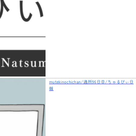
mutekinochichan/通所96日目/ちゃるびぃ日
報