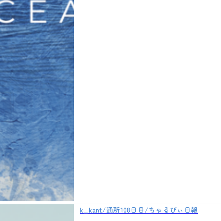
k_kant/通所108日目/ちゃるびぃ日報