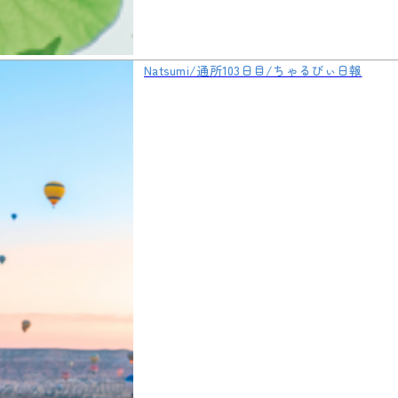
Natsumi/通所103日目/ちゃるびぃ日報