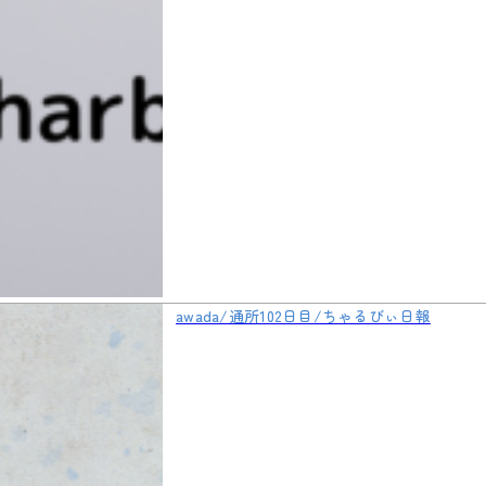
awada/通所102日目/ちゃるびぃ日報