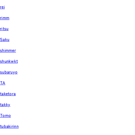
rei
rimm
ritsu
Saku
shimmer
shunkwkt
subaruyo
TA
taketora
takky
Tomo
tubakirinn