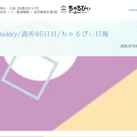
>
>
ちゃるびぃくらしき
利用者さんの日報
takky/通所95日目/ちゃるびぃ日報
岡山・広島【全国対応も可】
利用者さんの日報
在宅 × IT・動画編集 × 就労継続支援B型
takky/通所95日目/ちゃるびぃ日報
2025.07.03