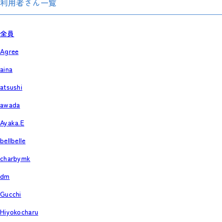
利用者さん一覧
全員
Agree
aina
atsushi
awada
Ayaka.E
bellbelle
charbymk
dm
Gucchi
Hiyokocharu