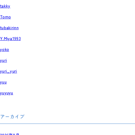
takky
Tomo
tubakirinn
Y.Miya1993
yoko
yuri
yuri_yuri
yuu
yuyuyu
アーカイブ