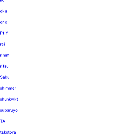
oku
ono
Pt.Y
rei
rimm
ritsu
Saku
shimmer
shunkwkt
subaruyo
TA
taketora