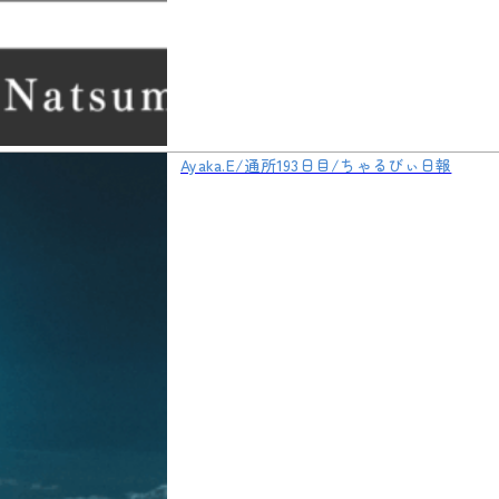
Ayaka.E/通所193日目/ちゃるびぃ日報