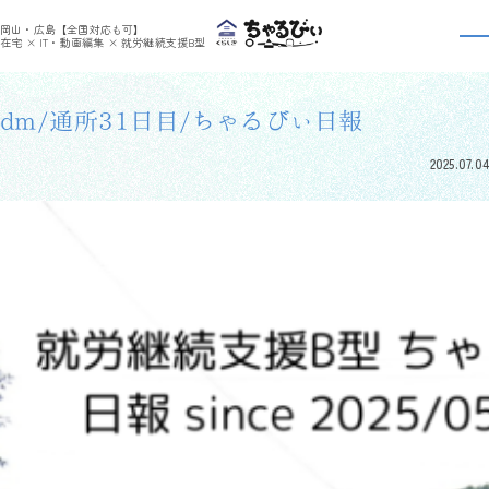
>
>
ちゃるびぃくらしき
利用者さんの日報
dm/通所31日目/ちゃるびぃ日報
岡山・広島【全国対応も可】
利用者さんの日報
在宅 × IT・動画編集 × 就労継続支援B型
dm/通所31日目/ちゃるびぃ日報
2025.07.04