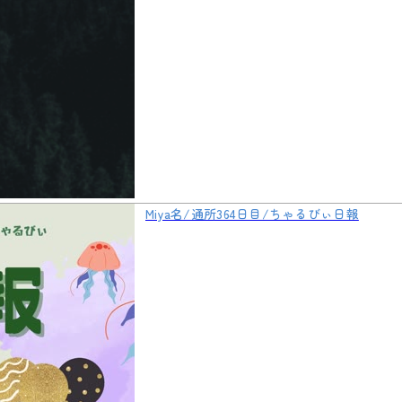
Miya名/通所364日目/ちゃるびぃ日報