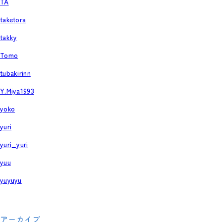
TA
taketora
takky
Tomo
tubakirinn
Y.Miya1993
yoko
yuri
yuri_yuri
yuu
yuyuyu
アーカイブ