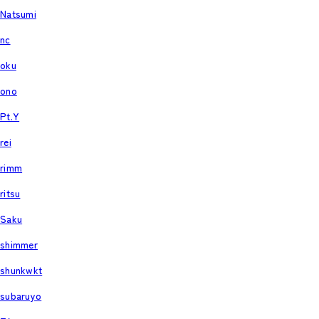
Natsumi
nc
oku
ono
Pt.Y
rei
rimm
ritsu
Saku
shimmer
shunkwkt
subaruyo