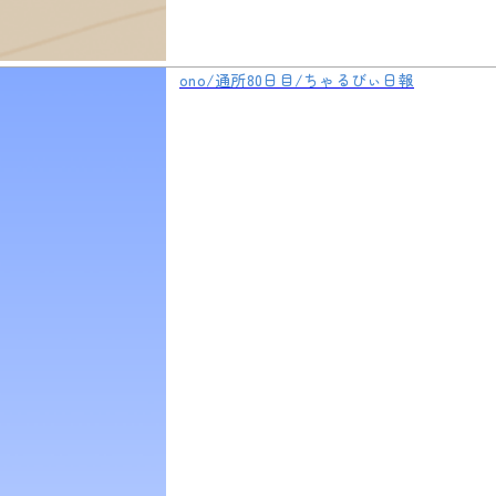
ono/通所80日目/ちゃるびぃ日報