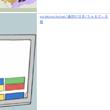
mutekinochichan/通所97日目/ちゃるびぃ日
報