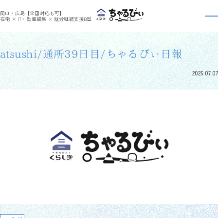
>
>
ちゃるびぃくらしき
利用者さんの日報
atsushi/通所39日目/ちゃるびぃ日報
岡山・広島【全国対応も可】
利用者さんの日報
在宅 × IT・動画編集 × 就労継続支援B型
atsushi/通所39日目/ちゃるびぃ日報
2025.07.07