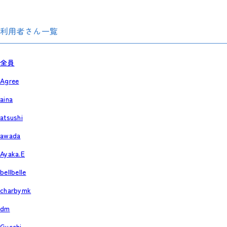
利用者さん一覧
全員
Agree
aina
atsushi
awada
Ayaka.E
bellbelle
charbymk
dm
Gucchi