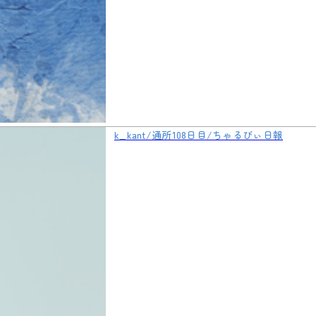
k_kant/通所108日目/ちゃるびぃ日報