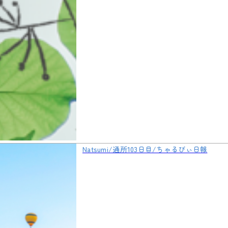
Natsumi/通所103日目/ちゃるびぃ日報