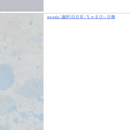
awada/通所102日目/ちゃるびぃ日報