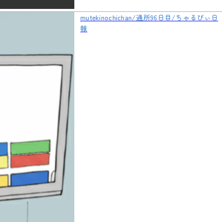
mutekinochichan/通所96日目/ちゃるびぃ日
報