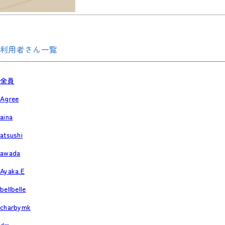
利用者さん一覧
全員
Agree
aina
atsushi
awada
Ayaka.E
bellbelle
charbymk