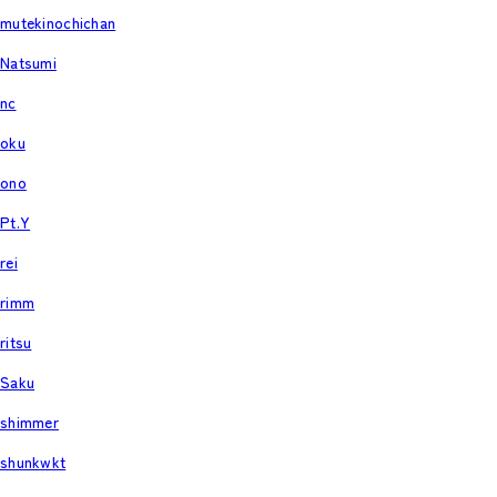
mutekinochichan
Natsumi
nc
oku
ono
Pt.Y
rei
rimm
ritsu
Saku
shimmer
shunkwkt