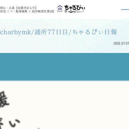
>
>
ちゃるびぃくらしき
利用者さんの日報
charbymk/通所77日目/ちゃるびぃ日報
岡山・広島【全国対応も可】
利用者さんの日報
在宅 × IT・動画編集 × 就労継続支援B型
charbymk/通所77日目/ちゃるびぃ日報
2025.07.07