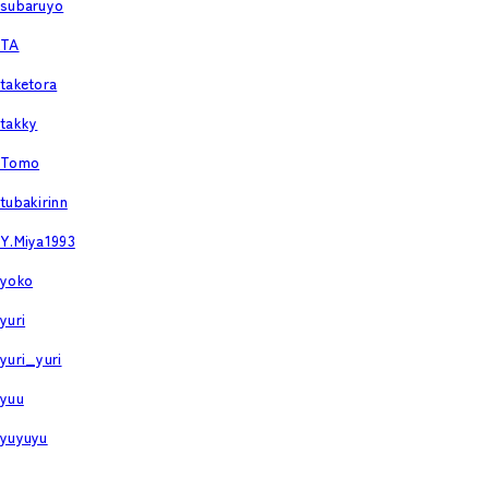
subaruyo
TA
taketora
takky
Tomo
tubakirinn
Y.Miya1993
yoko
yuri
yuri_yuri
yuu
yuyuyu