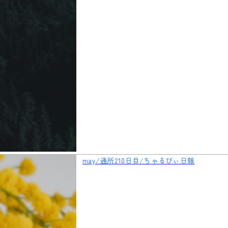
may/通所210日目/ちゃるびぃ日報