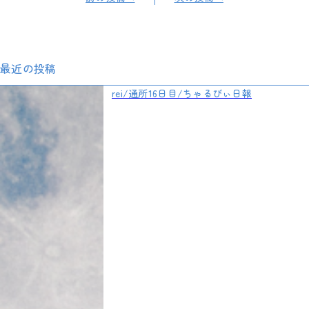
最近の投稿
rei/通所16日目/ちゃるびぃ日報