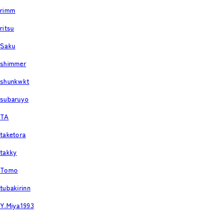
rimm
ritsu
Saku
shimmer
shunkwkt
subaruyo
TA
taketora
takky
Tomo
tubakirinn
Y.Miya1993