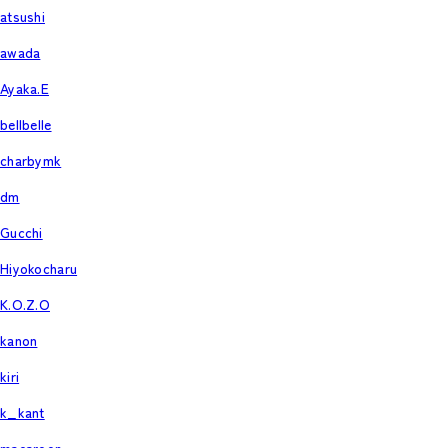
atsushi
awada
Ayaka.E
bellbelle
charbymk
dm
Gucchi
Hiyokocharu
K.O.Z.O
kanon
kiri
k_kant