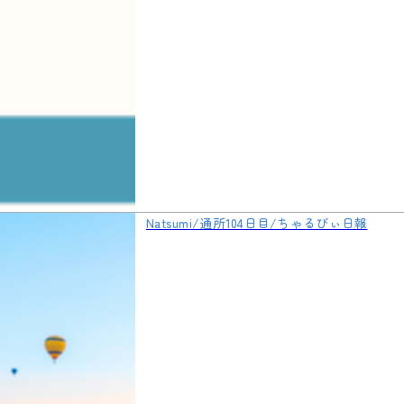
Natsumi/通所104日目/ちゃるびぃ日報