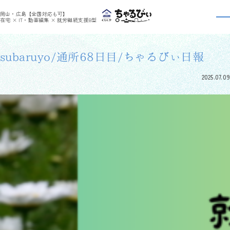
>
>
ちゃるびぃくらしき
利用者さんの日報
subaruyo/通所68日目/ちゃるびぃ日報
岡山・広島【全国対応も可】
利用者さんの日報
在宅 × IT・動画編集 × 就労継続支援B型
subaruyo/通所68日目/ちゃるびぃ日報
2025.07.09