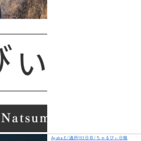
Ayaka.E/通所193日目/ちゃるびぃ日報