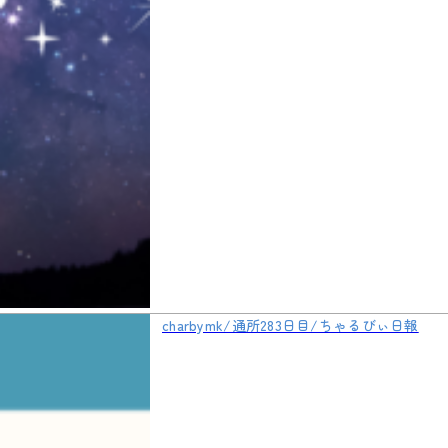
charbymk/通所283日目/ちゃるびぃ日報