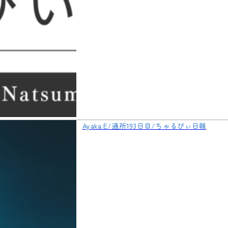
Ayaka.E/通所193日目/ちゃるびぃ日報