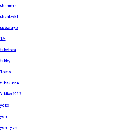
shimmer
shunkwkt
subaruyo
TA
taketora
takky
Tomo
tubakirinn
Y.Miya1993
yoko
yuri
yuri_yuri