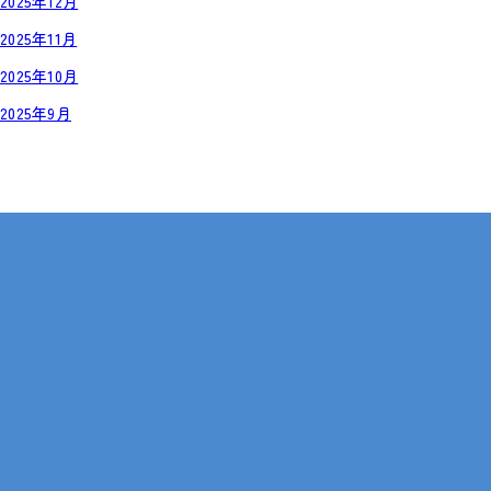
2025年12月
2025年11月
2025年10月
2025年9月
岡山・広島【全国対応も可】
在宅 × IT・動画編集 × 就労継続支援B型