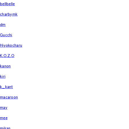
bellbelle
charbymk
dm
Gucchi
Hiyokocharu
K.O.Z.O
kanon
kiri
k_kant
macaroon
may
mee
mikan