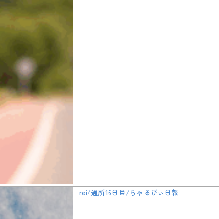
rei/通所16日目/ちゃるびぃ日報