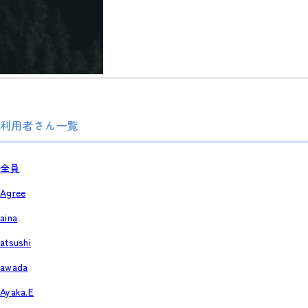
利用者さん一覧
全員
Agree
aina
atsushi
awada
Ayaka.E