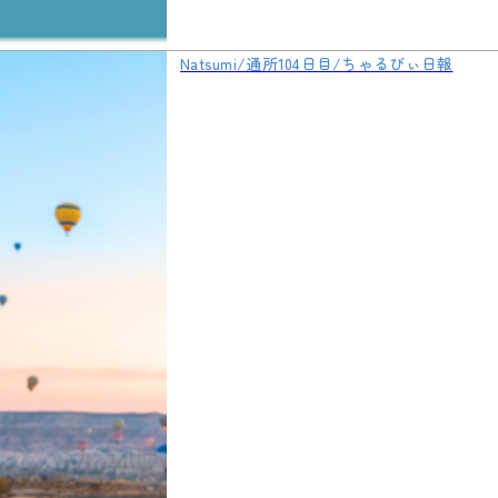
Natsumi/通所104日目/ちゃるびぃ日報