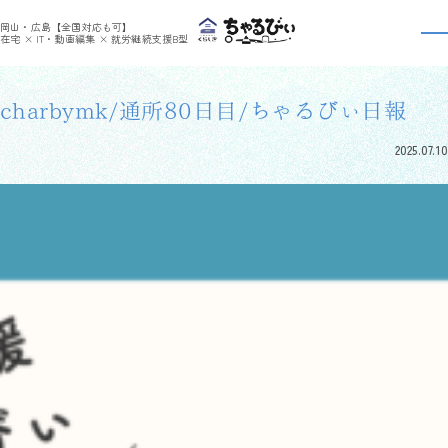
>
>
ちゃるびぃくらしき
利用者さんの日報
charbymk/通所80日目/ちゃるびぃ日報
岡山・広島【全国対応も可】
利用者さんの日報
在宅 × IT・動画編集 × 就労継続支援B型
charbymk/通所80日目/ちゃるびぃ日報
2025.07.10