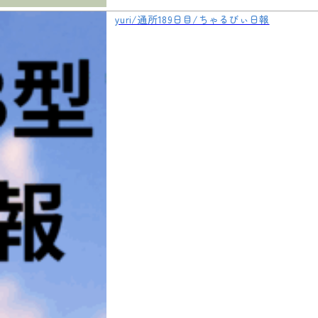
yuri/通所189日目/ちゃるびぃ日報