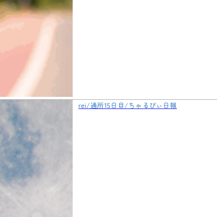
rei/通所15日目/ちゃるびぃ日報