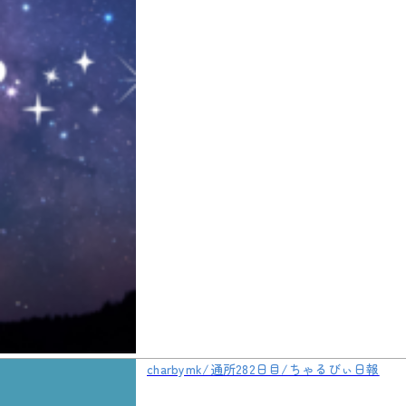
charbymk/通所282日目/ちゃるびぃ日報