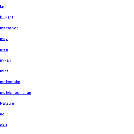
kiri
k_kant
macaroon
may
mee
mikan
mint
mokomoko
mutekinochichan
Natsumi
nc
oku