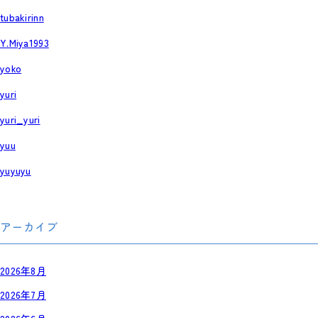
tubakirinn
Y.Miya1993
yoko
yuri
yuri_yuri
yuu
yuyuyu
アーカイブ
2026年8月
2026年7月