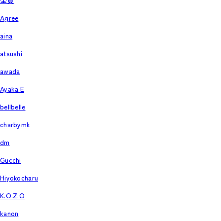
全員
Agree
aina
atsushi
awada
Ayaka.E
bellbelle
charbymk
dm
Gucchi
Hiyokocharu
K.O.Z.O
kanon