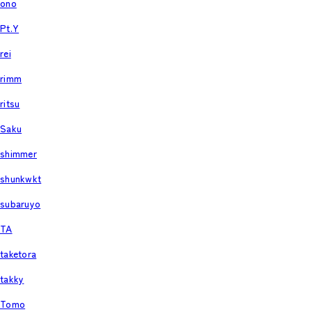
ono
Pt.Y
rei
rimm
ritsu
Saku
shimmer
shunkwkt
subaruyo
TA
taketora
takky
Tomo