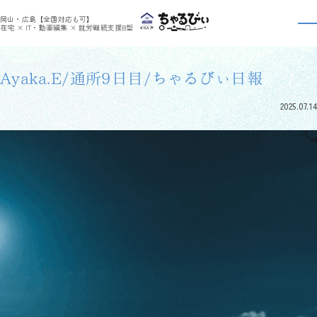
>
>
ちゃるびぃくらしき
利用者さんの日報
Ayaka.E/通所9日目/ちゃるびぃ日報
岡山・広島【全国対応も可】
利用者さんの日報
在宅 × IT・動画編集 × 就労継続支援B型
Ayaka.E/通所9日目/ちゃるびぃ日報
2025.07.14