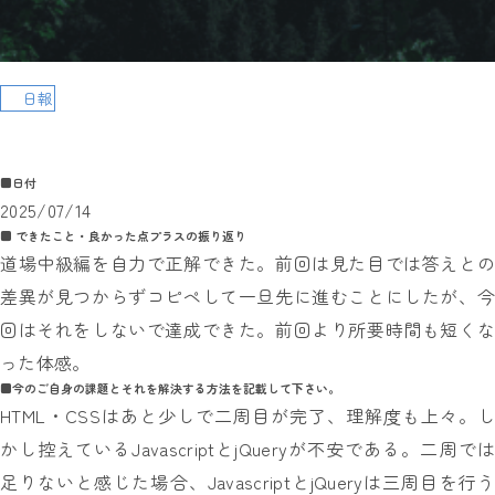
日報
■日付
2025/07/14
■ できたこと・良かった点プラスの振り返り
道場中級編を自力で正解できた。前回は見た目では答えとの
差異が見つからずコピペして一旦先に進むことにしたが、今
回はそれをしないで達成できた。前回より所要時間も短くな
った体感。
■今のご自身の課題とそれを解決する方法を記載して下さい。
HTML・CSSはあと少しで二周目が完了、理解度も上々。し
かし控えているJavascriptとjQueryが不安である。二周では
足りないと感じた場合、JavascriptとjQueryは三周目を行う