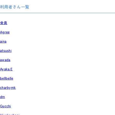
利用者さん一覧
全員
Agree
aina
atsushi
awada
Ayaka.E
bellbelle
charbymk
dm
Gucchi