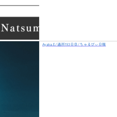
Ayaka.E/通所193日目/ちゃるびぃ日報