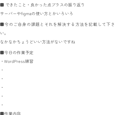
■ できたこと・良かった点プラスの振り返り
サーバーやfigmaの使い方とかいろいろ
■今のご自身の課題とそれを解決する方法を記載して下さ
い。
なかなかちょうどいい方法がないですね
■今日の作業予定
・WordPress練習
・
・
・
・
・
■作業内容