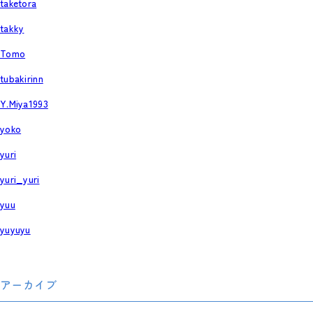
taketora
takky
Tomo
tubakirinn
Y.Miya1993
yoko
yuri
yuri_yuri
yuu
yuyuyu
アーカイブ