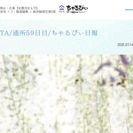
>
>
ちゃるびぃくらしき
利用者さんの日報
TA/通所59日目/ちゃるびぃ日報
岡山・広島【全国対応も可】
利用者さんの日報
在宅 × IT・動画編集 × 就労継続支援B型
TA/通所59日目/ちゃるびぃ日報
2025.07.14