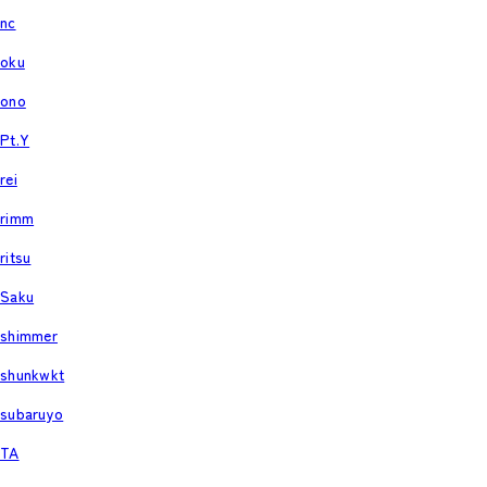
nc
oku
ono
Pt.Y
rei
rimm
ritsu
Saku
shimmer
shunkwkt
subaruyo
TA