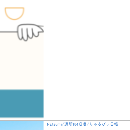
Natsumi/通所104日目/ちゃるびぃ日報