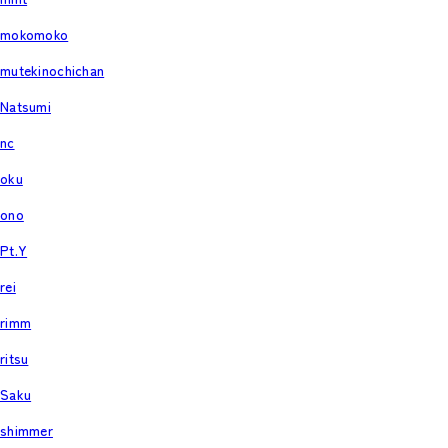
mokomoko
mutekinochichan
Natsumi
nc
oku
ono
Pt.Y
rei
rimm
ritsu
Saku
shimmer