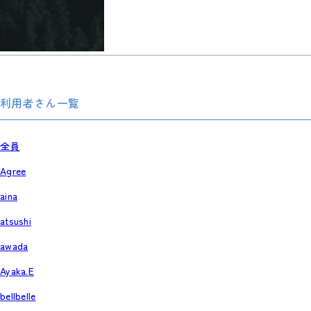
利用者さん一覧
全員
Agree
aina
atsushi
awada
Ayaka.E
bellbelle