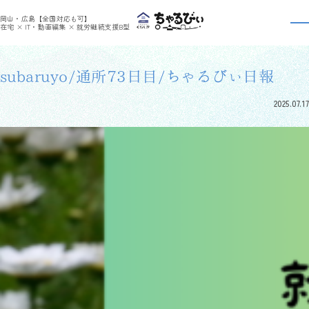
>
>
ちゃるびぃくらしき
利用者さんの日報
subaruyo/通所73日目/ちゃるびぃ日報
岡山・広島【全国対応も可】
利用者さんの日報
在宅 × IT・動画編集 × 就労継続支援B型
subaruyo/通所73日目/ちゃるびぃ日報
2025.07.17