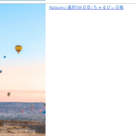
Natsumi/通所104日目/ちゃるびぃ日報