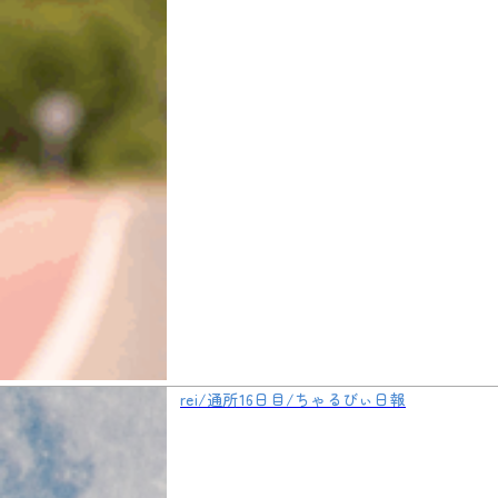
rei/通所16日目/ちゃるびぃ日報