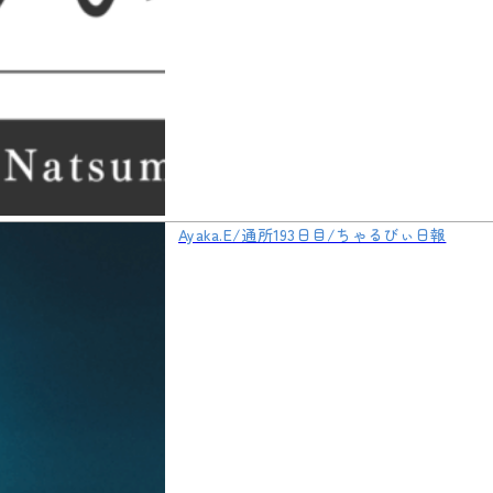
Ayaka.E/通所193日目/ちゃるびぃ日報