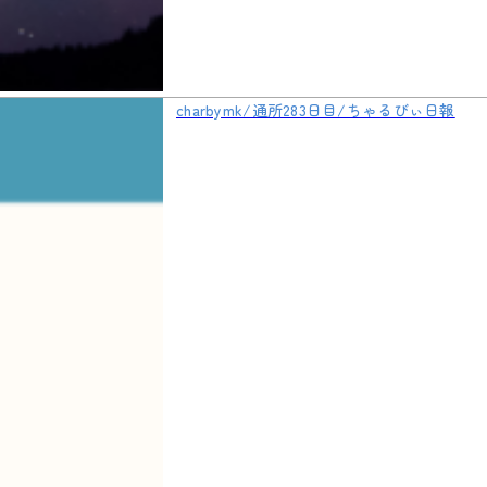
charbymk/通所283日目/ちゃるびぃ日報