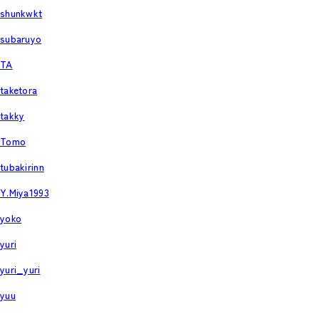
shunkwkt
subaruyo
TA
taketora
takky
Tomo
tubakirinn
Y.Miya1993
yoko
yuri
yuri_yuri
yuu