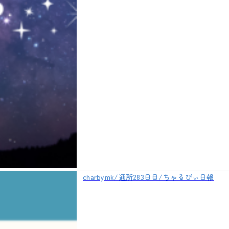
charbymk/通所283日目/ちゃるびぃ日報