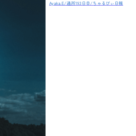
Ayaka.E/通所193日目/ちゃるびぃ日報