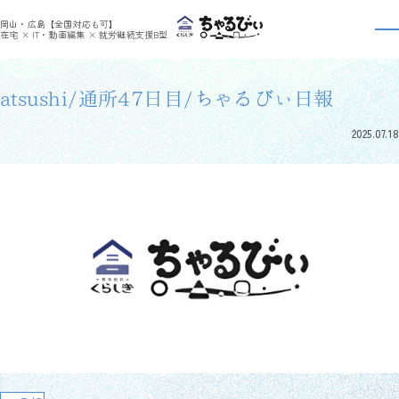
>
>
ちゃるびぃくらしき
利用者さんの日報
atsushi/通所47日目/ちゃるびぃ日報
岡山・広島【全国対応も可】
利用者さんの日報
在宅 × IT・動画編集 × 就労継続支援B型
atsushi/通所47日目/ちゃるびぃ日報
2025.07.18