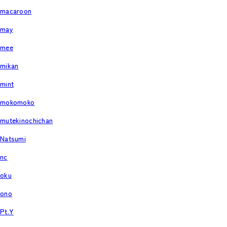
macaroon
may
mee
mikan
mint
mokomoko
mutekinochichan
Natsumi
nc
oku
ono
Pt.Y