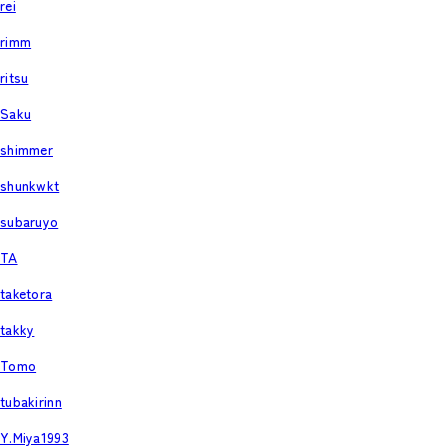
rei
rimm
ritsu
Saku
shimmer
shunkwkt
subaruyo
TA
taketora
takky
Tomo
tubakirinn
Y.Miya1993