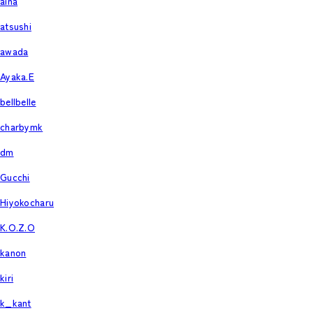
aina
atsushi
awada
Ayaka.E
bellbelle
charbymk
dm
Gucchi
Hiyokocharu
K.O.Z.O
kanon
kiri
k_kant