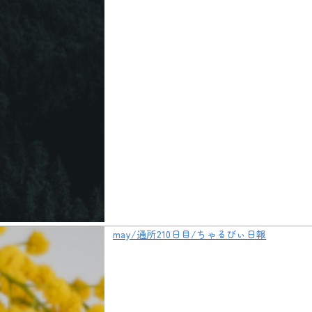
may/通所210日目/ちゃるびぃ日報