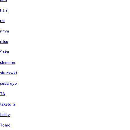
Pt.Y
rei
rimm
ritsu
Saku
shimmer
shunkwkt
subaruyo
TA
taketora
takky
Tomo