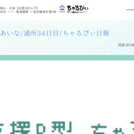
>
>
ちゃるびぃくらしき
利用者さんの日報
あいな/通所34日目/ちゃるびぃ日報
岡山・広島【全国対応も可】
利用者さんの日報
在宅 × IT・動画編集 × 就労継続支援B型
あいな/通所34日目/ちゃるびぃ日報
2025.07.18