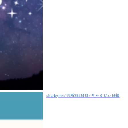
charbymk/通所283日目/ちゃるびぃ日報