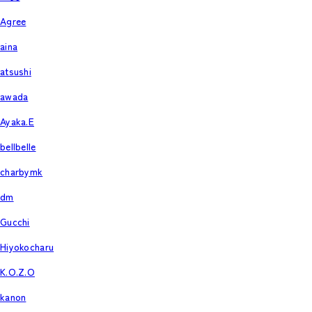
Agree
aina
atsushi
awada
Ayaka.E
bellbelle
charbymk
dm
Gucchi
Hiyokocharu
K.O.Z.O
kanon