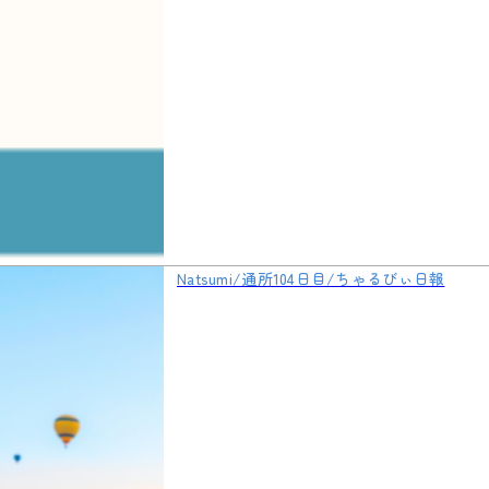
Natsumi/通所104日目/ちゃるびぃ日報