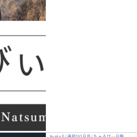
Ayaka.E/通所193日目/ちゃるびぃ日報