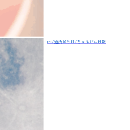
rei/通所16日目/ちゃるびぃ日報