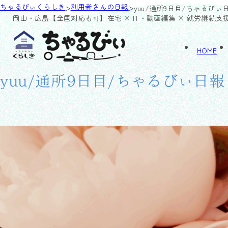
>
>
ちゃるびぃくらしき
利用者さんの日報
yuu/通所9日目/ちゃるびぃ
岡山・広島【全国対応も可】
在宅 × IT・動画編集 × 就労継続支
HOME
yuu/通所9日目/ちゃるびぃ日報