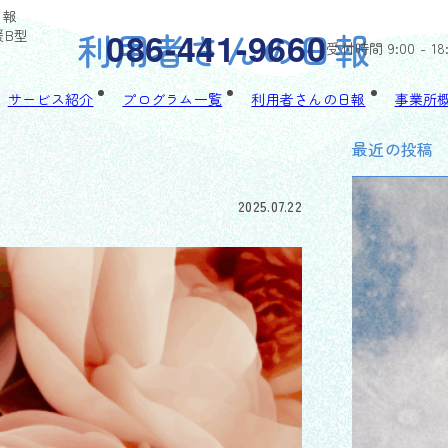
日報
利用者さんの日報
086-441-9660
援B型
受付時間 9:00 - 18
サービス紹介
プログラム一覧
利用者さんの日報
事業所
最近の投稿
2025.07.22