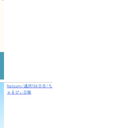
Natsumi/通所104日目/ち
ゃるびぃ日報