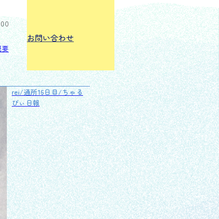
:00
お問い合わせ
概要
rei/通所16日目/ちゃる
びぃ日報