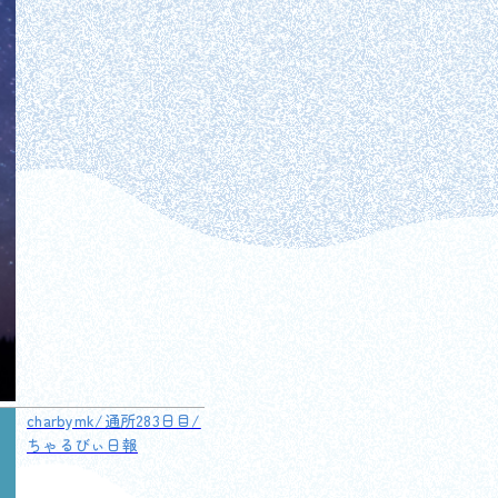
charbymk/通所283日目/
ちゃるびぃ日報