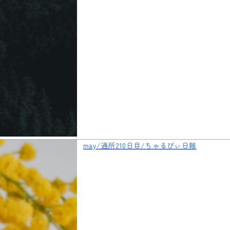
may/通所210日目/ちゃるびぃ日報