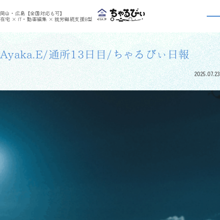
>
>
ちゃるびぃくらしき
利用者さんの日報
Ayaka.E/通所13日目/ちゃるびぃ日報
岡山・広島【全国対応も可】
利用者さんの日報
在宅 × IT・動画編集 × 就労継続支援B型
Ayaka.E/通所13日目/ちゃるびぃ日報
2025.07.23