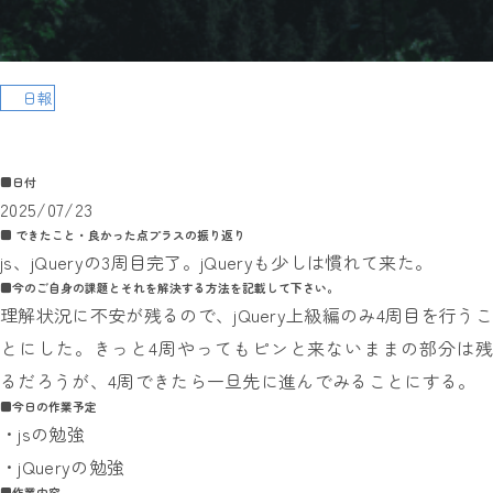
日報
■日付
2025/07/23
■ できたこと・良かった点プラスの振り返り
js、jQueryの3周目完了。jQueryも少しは慣れて来た。
■今のご自身の課題とそれを解決する方法を記載して下さい。
理解状況に不安が残るので、jQuery上級編のみ4周目を行うこ
とにした。きっと4周やってもピンと来ないままの部分は残
るだろうが、4周できたら一旦先に進んでみることにする。
■今日の作業予定
・jsの勉強
・jQueryの勉強
■作業内容