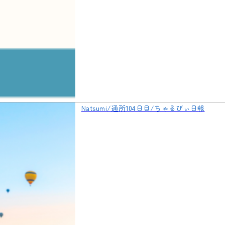
Natsumi/通所104日目/ちゃるびぃ日報