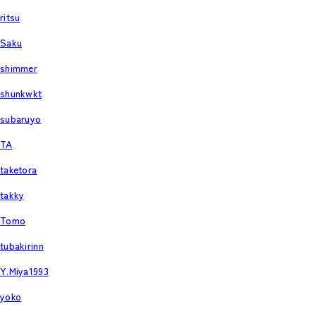
ritsu
Saku
shimmer
shunkwkt
subaruyo
TA
taketora
takky
Tomo
tubakirinn
Y.Miya1993
yoko