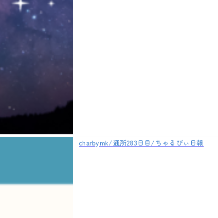
charbymk/通所283日目/ちゃるびぃ日報