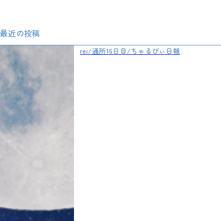
最近の投稿
rei/通所16日目/ちゃるびぃ日報