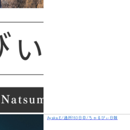
Ayaka.E/通所193日目/ちゃるびぃ日報