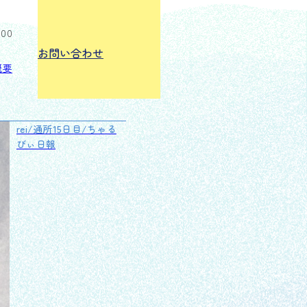
:00
お問い合わせ
概要
rei/通所15日目/ちゃる
びぃ日報