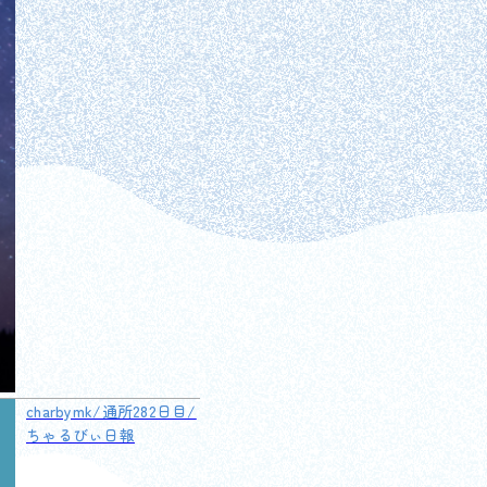
charbymk/通所282日目/
ちゃるびぃ日報