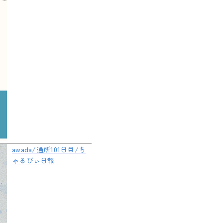
awada/通所101日目/ち
ゃるびぃ日報