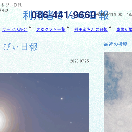
/ちゃるびぃ日報
利用者さんの日報
086-441-9660
援B型
受付時間 9:00 - 18
サービス紹介
プログラム一覧
利用者さんの日報
事業所
最近の投稿
ゃるびぃ日報
2025.07.25