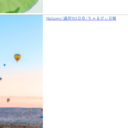
Natsumi/通所103日目/ちゃるびぃ日報