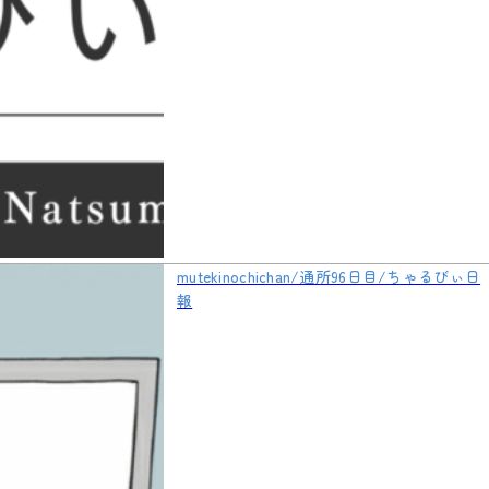
mutekinochichan/通所96日目/ちゃるびぃ日
報