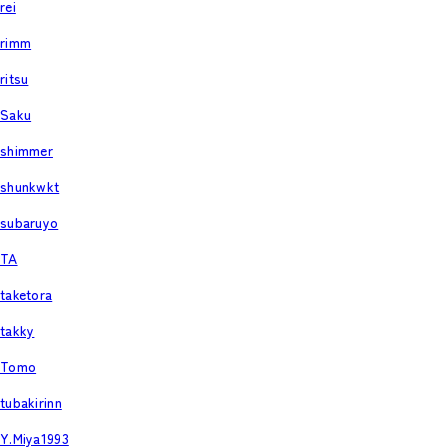
rei
rimm
ritsu
Saku
shimmer
shunkwkt
subaruyo
TA
taketora
takky
Tomo
tubakirinn
Y.Miya1993