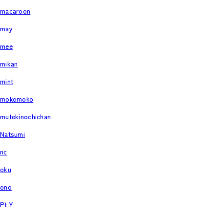
macaroon
may
mee
mikan
mint
mokomoko
mutekinochichan
Natsumi
nc
oku
ono
Pt.Y