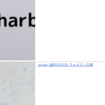
awada/通所102日目/ちゃるびぃ日報