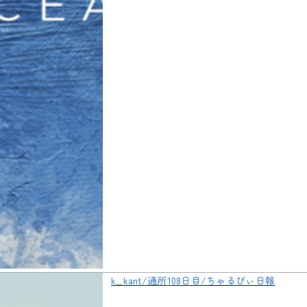
k_kant/通所108日目/ちゃるびぃ日報