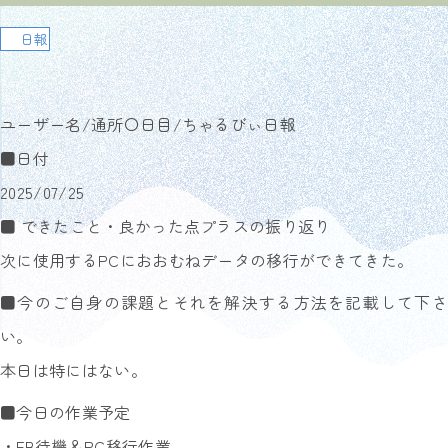
日報
ユーザー名/通所〇日目/ちゃるびぃ日報
■日付
2025/07/25
■ できたこと・良かった点プラスの振り返り
次に使用するPCにおおむねデータの移行ができてきた。
■今のご自身の課題とそれを解決する方法を記載して下さ
い。
本日は特にはない。
■今日の作業予定
・FB待機＆PC移行作業