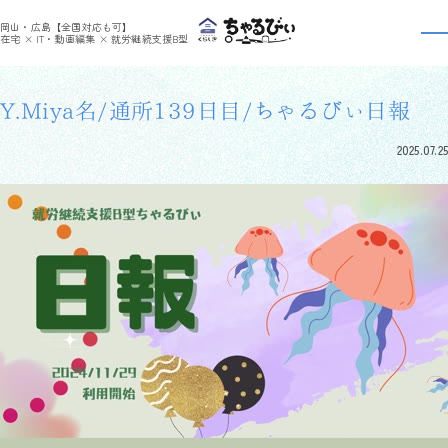
>
>
ちゃるびぃくらしき
利用者さんの日報
Y.Miya名/通所139日目/ちゃるびぃ日報
岡山・広島【全国対応も可】
利用者さんの日報
在宅 × IT・動画編集 × 就労継続支援B型
Y.Miya名/通所139日目/ちゃるびぃ日報
2025.07.25