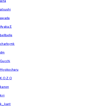
aina
atsushi
awada
Ayaka.E
bellbelle
charbymk
dm
Gucchi
Hiyokocharu
K.O.Z.O
kanon
kiri
k_kant