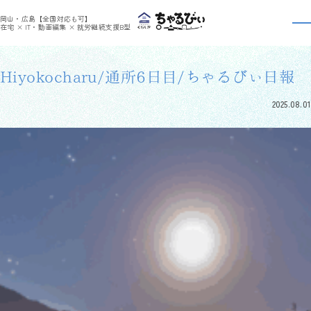
>
>
ちゃるびぃくらしき
利用者さんの日報
Hiyokocharu/通所6日目/ちゃるびぃ日報
岡山・広島【全国対応も可】
利用者さんの日報
在宅 × IT・動画編集 × 就労継続支援B型
Hiyokocharu/通所6日目/ちゃるびぃ日報
2025.08.01