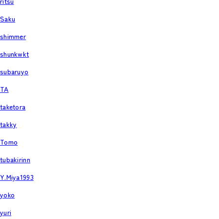
ritsu
Saku
shimmer
shunkwkt
subaruyo
TA
taketora
takky
Tomo
tubakirinn
Y.Miya1993
yoko
yuri