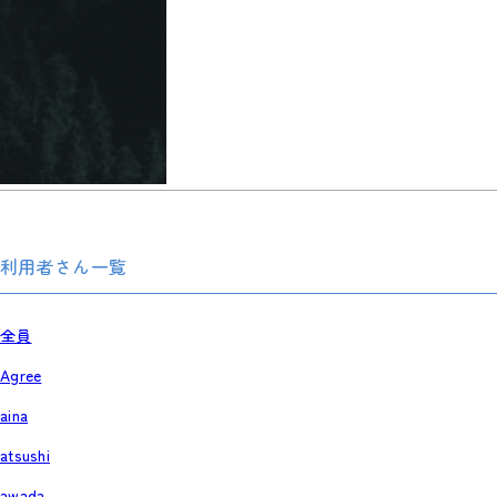
利用者さん一覧
全員
Agree
aina
atsushi
awada