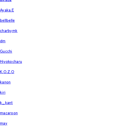
Ayaka.E
bellbelle
charbymk
dm
Gucchi
Hiyokocharu
K.O.Z.O
kanon
kiri
k_kant
macaroon
may