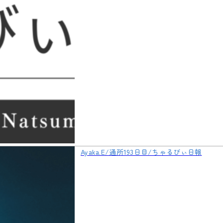
Ayaka.E/通所193日目/ちゃるびぃ日報