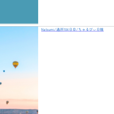
Natsumi/通所104日目/ちゃるびぃ日報