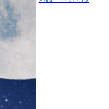
rei/通所16日目/ちゃるびぃ日報