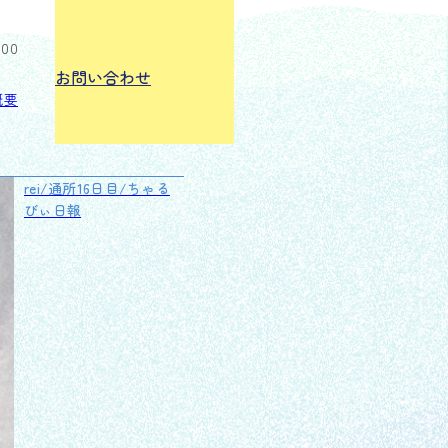
:00
お問い合わせ
概要
rei/通所16日目/ちゃる
びぃ日報