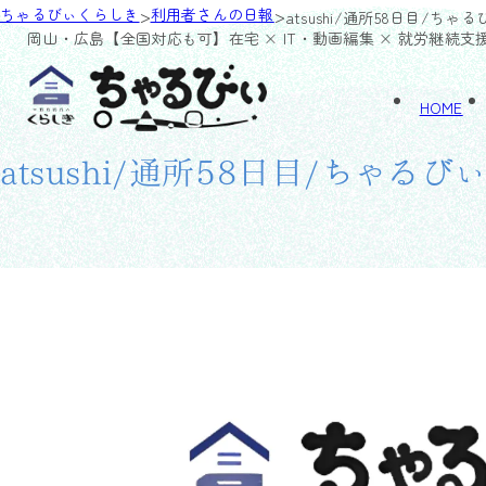
>
>
ちゃるびぃくらしき
利用者さんの日報
atsushi/通所58日目/ちゃ
岡山・広島【全国対応も可】
在宅 × IT・動画編集 × 就労継続支
HOME
atsushi/通所58日目/ちゃるび