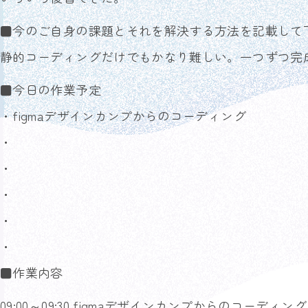
■今のご自身の課題とそれを解決する方法を記載して
静的コーディングだけでもかなり難しい。一つずつ完
■今日の作業予定
・figmaデザインカンプからのコーディング
・
・
・
・
・
■作業内容
09:00～09:30 figmaデザインカンプからのコーディング