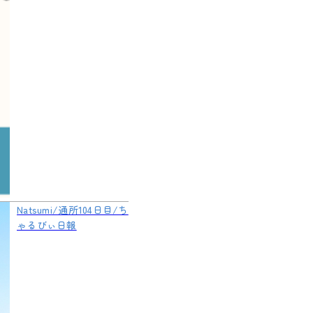
Natsumi/通所104日目/ち
ゃるびぃ日報