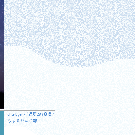
charbymk/通所283日目/
ちゃるびぃ日報