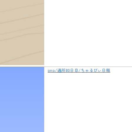
ono/通所80日目/ちゃるびぃ日報