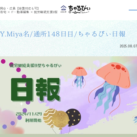
>
>
ちゃるびぃくらしき
利用者さんの日報
Y.Miya名/通所148日目/ちゃるびぃ日報
岡山・広島【全国対応も可】
利用者さんの日報
在宅 × IT・動画編集 × 就労継続支援B型
Y.Miya名/通所148日目/ちゃるびぃ日報
2025.08.07