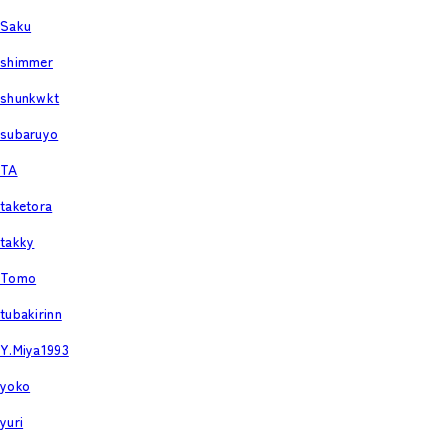
Saku
shimmer
shunkwkt
subaruyo
TA
taketora
takky
Tomo
tubakirinn
Y.Miya1993
yoko
yuri