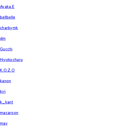
Ayaka.E
bellbelle
charbymk
dm
Gucchi
Hiyokocharu
K.O.Z.O
kanon
kiri
k_kant
macaroon
may