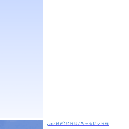
yuri/通所191日目/ちゃるびぃ日報