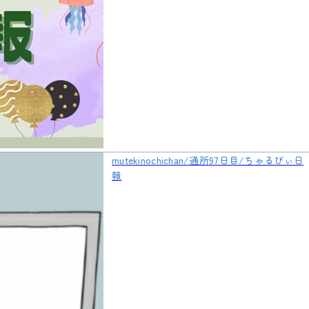
mutekinochichan/通所97日目/ちゃるびぃ日
報