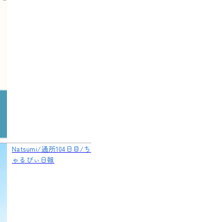
Natsumi/通所104日目/ち
ゃるびぃ日報