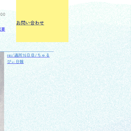
:00
お問い合わせ
概要
rei/通所16日目/ちゃる
びぃ日報