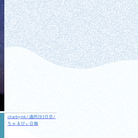
charbymk/通所283日目/
ちゃるびぃ日報