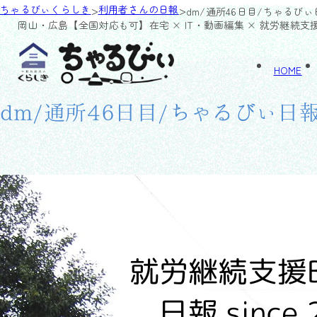
>
>
ちゃるびぃくらしき
利用者さんの日報
dm/通所46日目/ちゃるびぃ
岡山・広島【全国対応も可】
在宅 × IT・動画編集 × 就労継続支
HOME
dm/通所46日目/ちゃるびぃ日