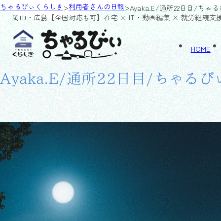
>
>
ちゃるびぃくらしき
利用者さんの日報
Ayaka.E/通所22日目/ちゃ
岡山・広島【全国対応も可】
在宅 × IT・動画編集 × 就労継続支
HOME
Ayaka.E/通所22日目/ちゃる