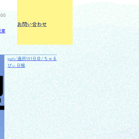
:00
お問い合わせ
概要
yuri/通所191日目/ちゃる
びぃ日報