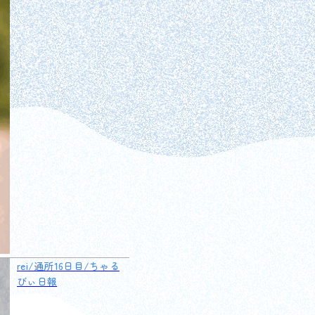
rei/通所16日目/ちゃる
びぃ日報