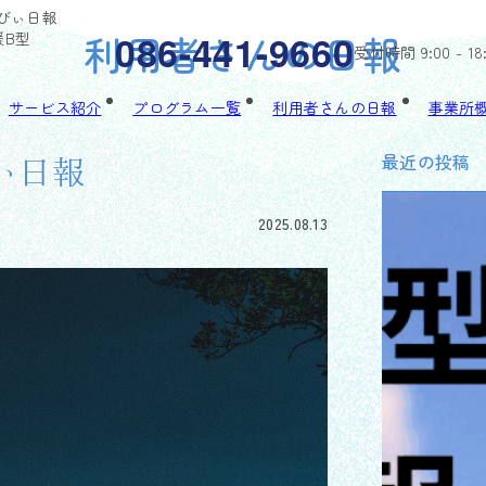
るびぃ日報
利用者さんの日報
086-441-9660
援B型
受付時間 9:00 - 18
サービス紹介
プログラム一覧
利用者さんの日報
事業所
最近の投稿
びぃ日報
2025.08.13