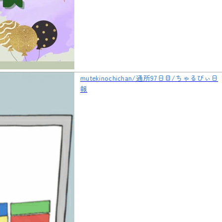
mutekinochichan/通所97日目/ちゃるびぃ日
報