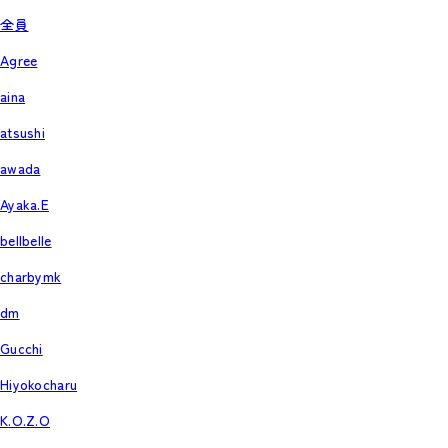
全員
Agree
aina
atsushi
awada
Ayaka.E
bellbelle
charbymk
dm
Gucchi
Hiyokocharu
K.O.Z.O