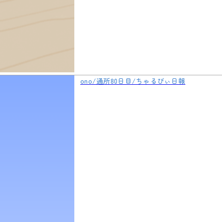
ono/通所80日目/ちゃるびぃ日報