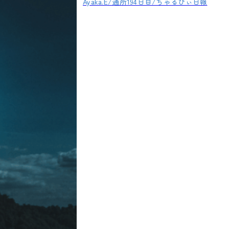
Ayaka.E/通所194日目/ちゃるびぃ日報