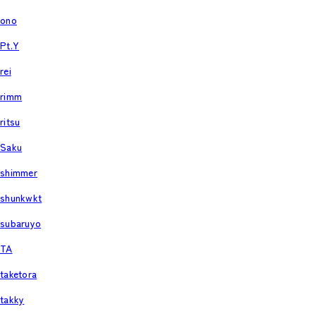
ono
Pt.Y
rei
rimm
ritsu
Saku
shimmer
shunkwkt
subaruyo
TA
taketora
takky