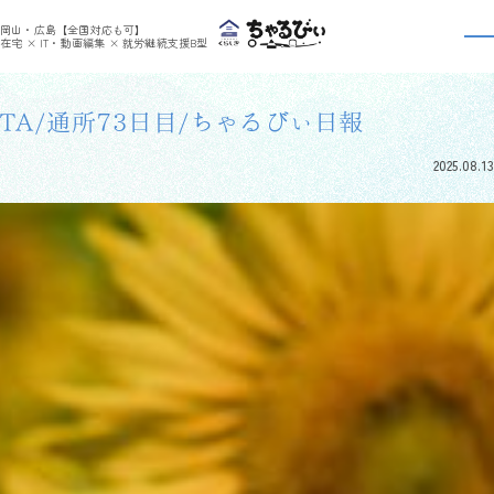
>
>
ちゃるびぃくらしき
利用者さんの日報
TA/通所73日目/ちゃるびぃ日報
岡山・広島【全国対応も可】
利用者さんの日報
在宅 × IT・動画編集 × 就労継続支援B型
TA/通所73日目/ちゃるびぃ日報
2025.08.13