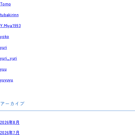
Tomo
tubakirinn
Y.Miya1993
yoko
yuri
yuri_yuri
yuu
yuyuyu
アーカイブ
2026年8月
2026年7月