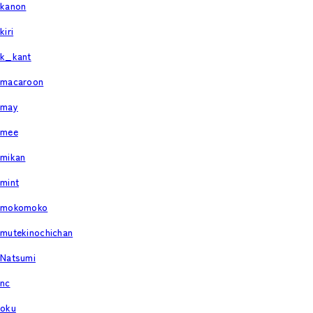
kanon
kiri
k_kant
macaroon
may
mee
mikan
mint
mokomoko
mutekinochichan
Natsumi
nc
oku