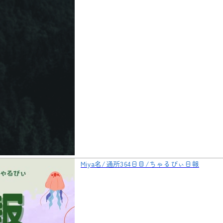
Miya名/通所364日目/ちゃるびぃ日報