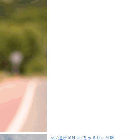
rei/通所16日目/ちゃるびぃ日報