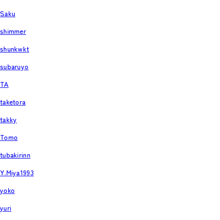
Saku
shimmer
shunkwkt
subaruyo
TA
taketora
takky
Tomo
tubakirinn
Y.Miya1993
yoko
yuri