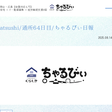
>
>
ちゃるびぃくらしき
利用者さんの日報
atsushi/通所64日目/ちゃるびぃ日報
岡山・広島【全国対応も可】
利用者さんの日報
在宅 × IT・動画編集 × 就労継続支援B型
atsushi/通所64日目/ちゃるびぃ日報
2025.08.14