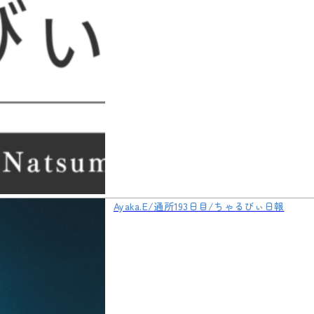
Ayaka.E/通所193日目/ちゃるびぃ日報