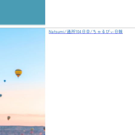
Natsumi/通所104日目/ちゃるびぃ日報