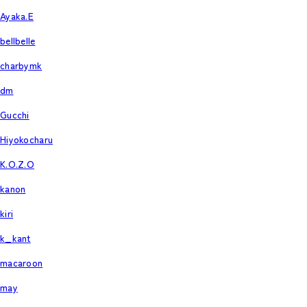
Ayaka.E
bellbelle
charbymk
dm
Gucchi
Hiyokocharu
K.O.Z.O
kanon
kiri
k_kant
macaroon
may