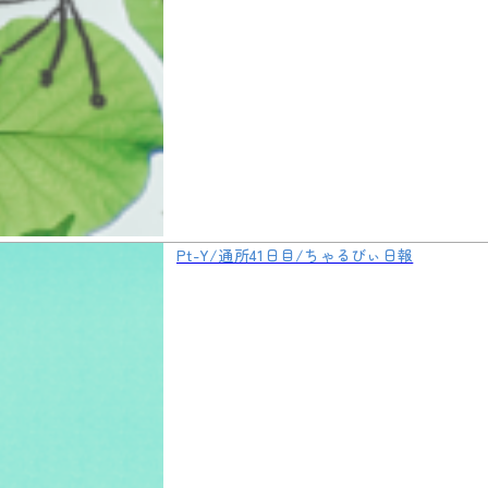
Pt-Y/通所41日目/ちゃるびぃ日報