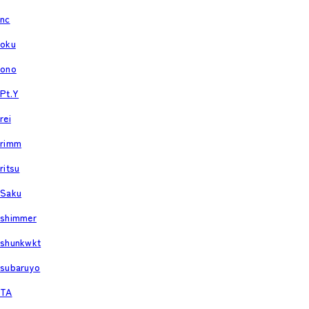
nc
oku
ono
Pt.Y
rei
rimm
ritsu
Saku
shimmer
shunkwkt
subaruyo
TA