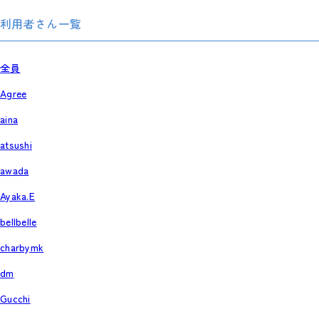
利用者さん一覧
全員
Agree
aina
atsushi
awada
Ayaka.E
bellbelle
charbymk
dm
Gucchi