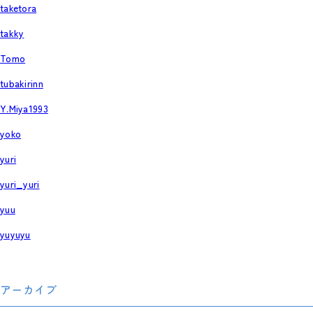
taketora
takky
Tomo
tubakirinn
Y.Miya1993
yoko
yuri
yuri_yuri
yuu
yuyuyu
アーカイブ