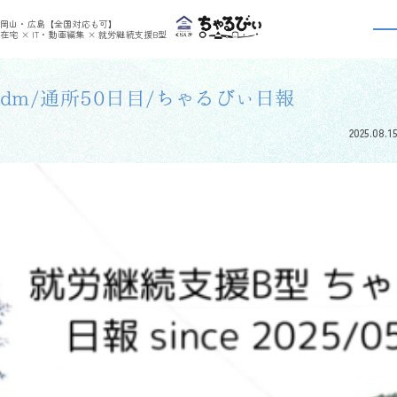
>
>
ちゃるびぃくらしき
利用者さんの日報
dm/通所50日目/ちゃるびぃ日報
岡山・広島【全国対応も可】
利用者さんの日報
在宅 × IT・動画編集 × 就労継続支援B型
dm/通所50日目/ちゃるびぃ日報
2025.08.15