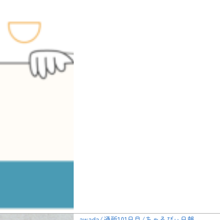
awada/通所101日目/ちゃるびぃ日報