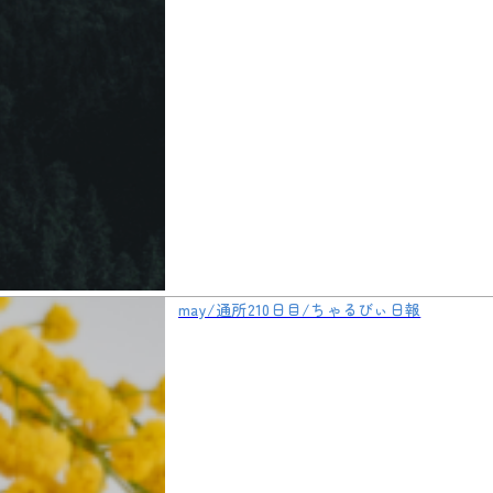
may/通所210日目/ちゃるびぃ日報