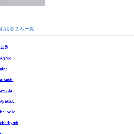
利用者さん一覧
全員
Agree
aina
atsushi
awada
Ayaka.E
bellbelle
charbymk
dm