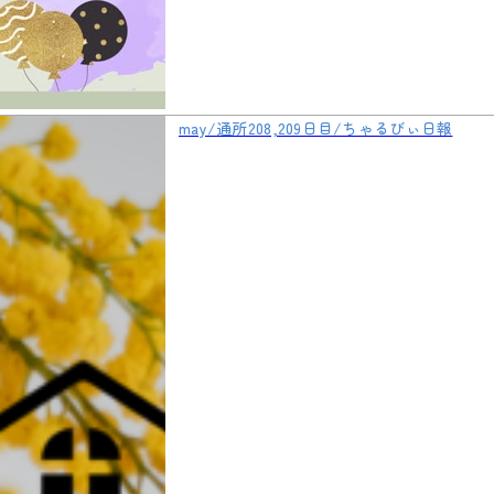
may/通所208,209日目/ちゃるびぃ日報