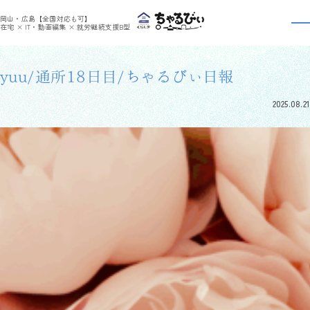
>
>
ちゃるびぃくらしき
利用者さんの日報
yuu/通所18日目/ちゃるびぃ日報
岡山・広島【全国対応も可】
利用者さんの日報
在宅 × IT・動画編集 × 就労継続支援B型
yuu/通所18日目/ちゃるびぃ日報
2025.08.21