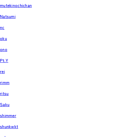
mutekinochichan
Natsumi
nc
oku
ono
Pt.Y
rei
rimm
ritsu
Saku
shimmer
shunkwkt