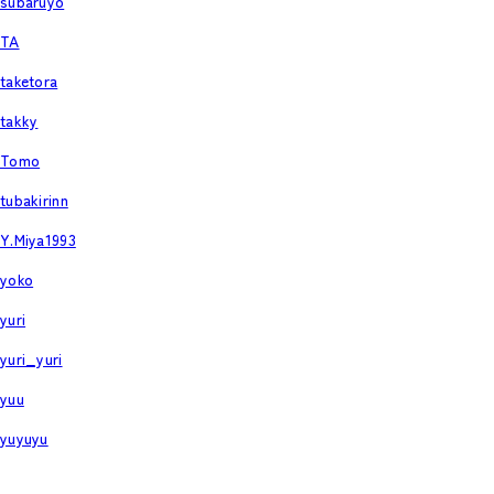
subaruyo
TA
taketora
takky
Tomo
tubakirinn
Y.Miya1993
yoko
yuri
yuri_yuri
yuu
yuyuyu