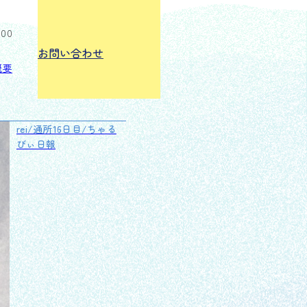
:00
お問い合わせ
概要
rei/通所16日目/ちゃる
びぃ日報