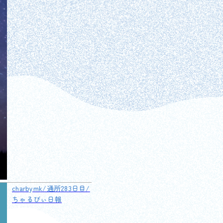
charbymk/通所283日目/
ちゃるびぃ日報