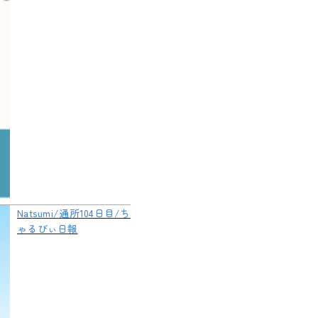
Natsumi/通所104日目/ち
ゃるびぃ日報