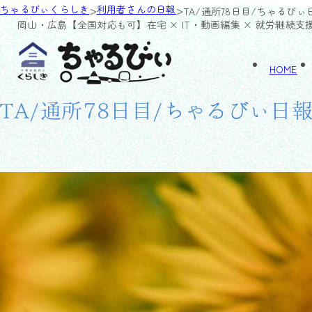
>
>
ちゃるびぃくらしき
利用者さんの日報
TA/通所78日目/ちゃるびぃ
岡山・広島【全国対応も可】
在宅 × IT・動画編集 × 就労継続支
HOME
TA/通所78日目/ちゃるびぃ日