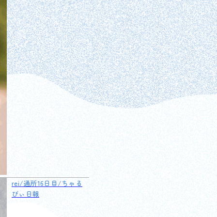
rei/通所16日目/ちゃる
びぃ日報