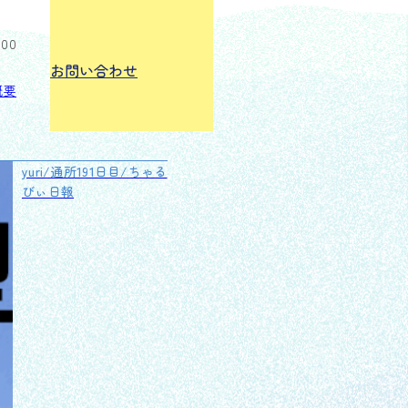
:00
お問い合わせ
概要
yuri/通所191日目/ちゃる
びぃ日報