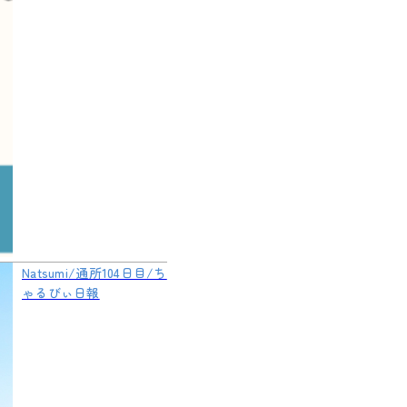
Natsumi/通所104日目/ち
ゃるびぃ日報