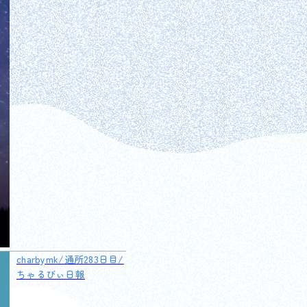
charbymk/通所283日目/
ちゃるびぃ日報