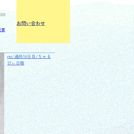
:00
お問い合わせ
概要
rei/通所16日目/ちゃる
びぃ日報