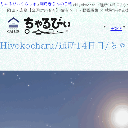
>
>
ちゃるびぃくらしき
利用者さんの日報
Hiyokocharu/通所14日目
岡山・広島【全国対応も可】
在宅 × IT・動画編集 × 就労継続支
HOME
Hiyokocharu/通所14日目/