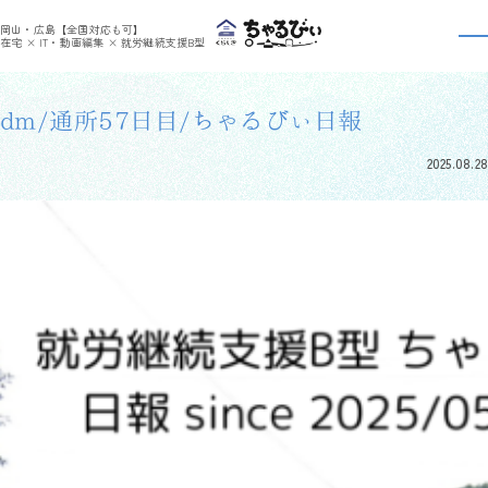
>
>
ちゃるびぃくらしき
利用者さんの日報
dm/通所57日目/ちゃるびぃ日報
岡山・広島【全国対応も可】
利用者さんの日報
在宅 × IT・動画編集 × 就労継続支援B型
dm/通所57日目/ちゃるびぃ日報
2025.08.28