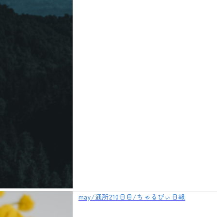
may/通所210日目/ちゃるびぃ日報