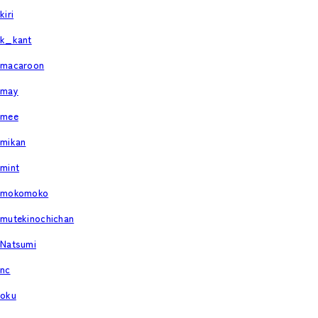
kiri
k_kant
macaroon
may
mee
mikan
mint
mokomoko
mutekinochichan
Natsumi
nc
oku