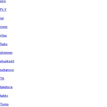
ono
Pt.Y
rei
rimm
ritsu
Saku
shimmer
shunkwkt
subaruyo
TA
taketora
takky
Tomo