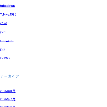
tubakirinn
Y.Miya1993
yoko
yuri
yuri_yuri
yuu
yuyuyu
アーカイブ
2026年8月
2026年7月