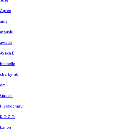
Agree
aina
atsushi
awada
Ayaka.E
bellbelle
charbymk
dm
Gucchi
Hiyokocharu
K.O.Z.O
kanon