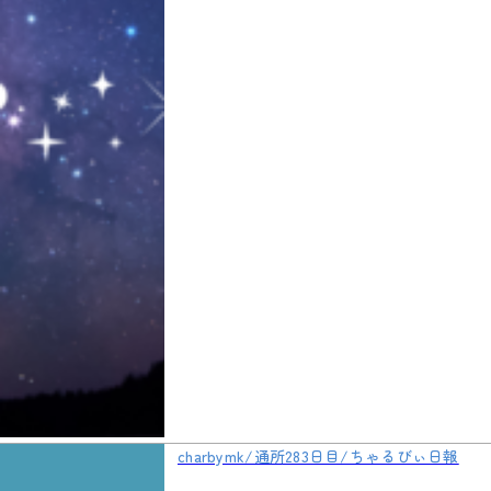
charbymk/通所283日目/ちゃるびぃ日報