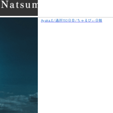
Ayaka.E/通所193日目/ちゃるびぃ日報