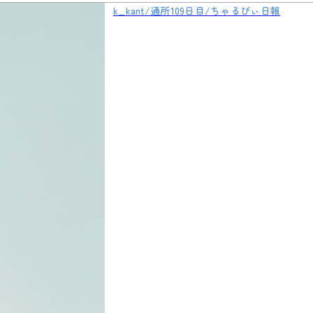
k_kant/通所109日目/ちゃるびぃ日報