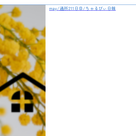
may/通所211日目/ちゃるびぃ日報