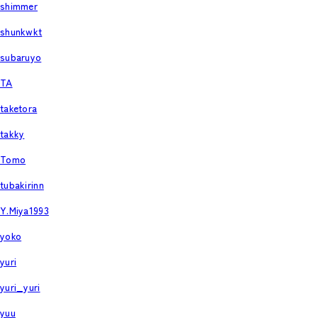
shimmer
shunkwkt
subaruyo
TA
taketora
takky
Tomo
tubakirinn
Y.Miya1993
yoko
yuri
yuri_yuri
yuu