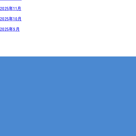
2025年11月
2025年10月
2025年9月
岡山・広島【全国対応も可】
在宅 × IT・動画編集 × 就労継続支援B型