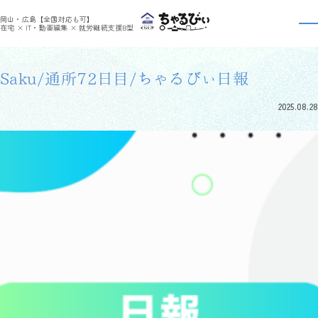
>
>
ちゃるびぃくらしき
利用者さんの日報
Saku/通所72日目/ちゃるびぃ日報
岡山・広島【全国対応も可】
利用者さんの日報
在宅 × IT・動画編集 × 就労継続支援B型
Saku/通所72日目/ちゃるびぃ日報
2025.08.28