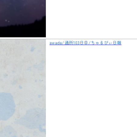
awada/通所103日目/ちゃるびぃ日報