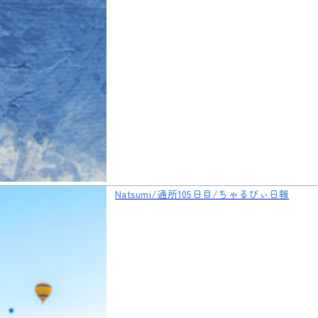
Natsumi/通所105日目/ちゃるびぃ日報