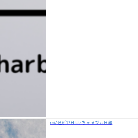
rei/通所17日目/ちゃるびぃ日報