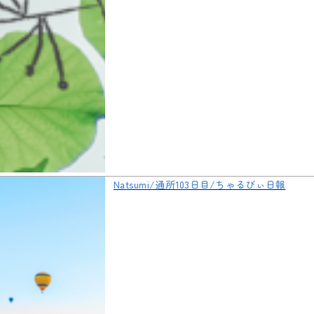
Natsumi/通所103日目/ちゃるびぃ日報