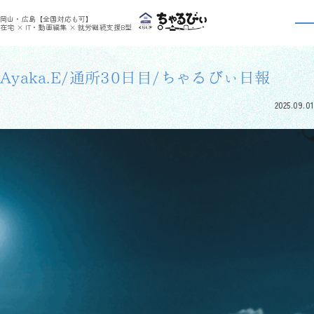
>
>
ちゃるびぃくらしき
利用者さんの日報
Ayaka.E/通所30日目/ちゃるびぃ日報
岡山・広島【全国対応も可】
利用者さんの日報
在宅 × IT・動画編集 × 就労継続支援B型
Ayaka.E/通所30日目/ちゃるびぃ日報
2025.09.01