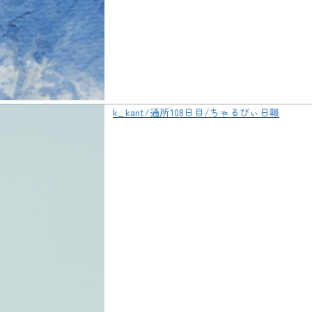
k_kant/通所108日目/ちゃるびぃ日報