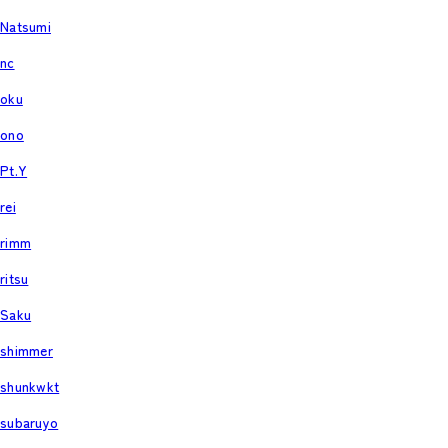
Natsumi
nc
oku
ono
Pt.Y
rei
rimm
ritsu
Saku
shimmer
shunkwkt
subaruyo