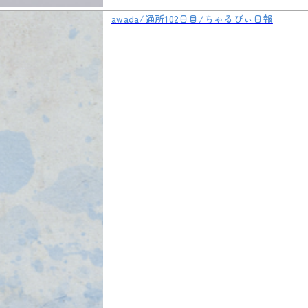
awada/通所102日目/ちゃるびぃ日報