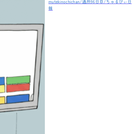
mutekinochichan/通所96日目/ちゃるびぃ日
報