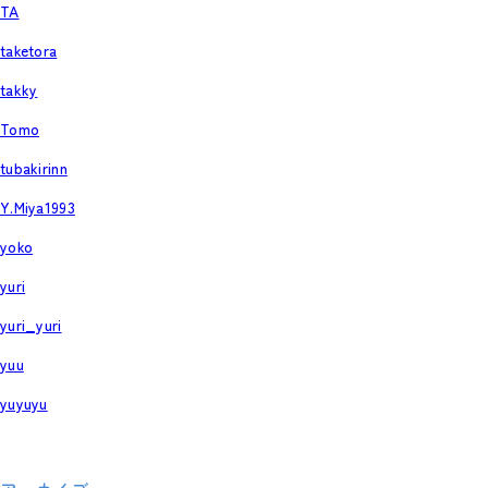
TA
taketora
takky
Tomo
tubakirinn
Y.Miya1993
yoko
yuri
yuri_yuri
yuu
yuyuyu