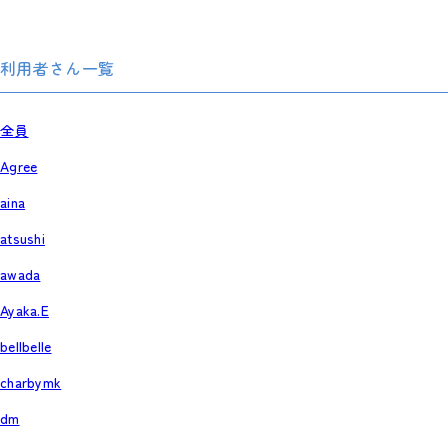
利用者さん一覧
全員
Agree
aina
atsushi
awada
Ayaka.E
bellbelle
charbymk
dm